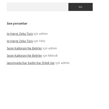
Arama
Son yorumlar
Iq Hangi Zeka Türü
için
admin
Iq Hangi Zeka Türü
için
Yeliz
Sesin Kalitesini Ne Belirler
için
admin
Sesin Kalitesini Ne Belirler
için
Melodi
Japonyada Kaç Kadın Kaç Erkek Var
için
admin
a