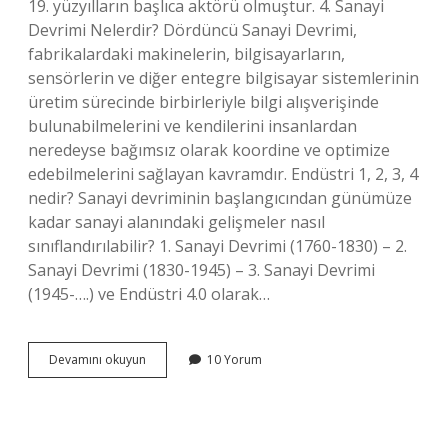
19. yüzyılların başlıca aktörü olmuştur. 4. Sanayi
Devrimi Nelerdir? Dördüncü Sanayi Devrimi,
fabrikalardaki makinelerin, bilgisayarların,
sensörlerin ve diğer entegre bilgisayar sistemlerinin
üretim sürecinde birbirleriyle bilgi alışverişinde
bulunabilmelerini ve kendilerini insanlardan
neredeyse bağımsız olarak koordine ve optimize
edebilmelerini sağlayan kavramdır. Endüstri 1, 2, 3, 4
nedir? Sanayi devriminin başlangıcından günümüze
kadar sanayi alanındaki gelişmeler nasıl
sınıflandırılabilir? 1. Sanayi Devrimi (1760-1830) – 2.
Sanayi Devrimi (1830-1945) – 3. Sanayi Devrimi
(1945-….) ve Endüstri 4.0 olarak…
Sanayi
Devamını okuyun
10 Yorum
Devrimi
Hangi
Yıllarda
Oldu