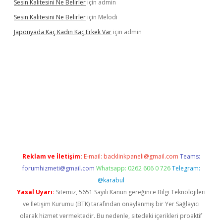
Sesin Kalitesini Ne Belirler
için
admin
Sesin Kalitesini Ne Belirler
için
Melodi
Japonyada Kaç Kadın Kaç Erkek Var
için
admin
iabella
Reklam ve İletişim:
E-mail:
backlinkpaneli@gmail.com
Teams:
forumhizmeti@gmail.com
Whatsapp: 0262 606 0 726
Telegram:
@karabul
Yasal Uyarı:
Sitemiz, 5651 Sayılı Kanun gereğince Bilgi Teknolojileri
ve İletişim Kurumu (BTK) tarafından onaylanmış bir Yer Sağlayıcı
olarak hizmet vermektedir. Bu nedenle, sitedeki içerikleri proaktif