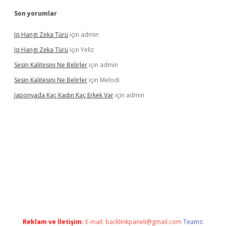
Son yorumlar
Iq Hangi Zeka Türü
için
admin
Iq Hangi Zeka Türü
için
Yeliz
Sesin Kalitesini Ne Belirler
için
admin
Sesin Kalitesini Ne Belirler
için
Melodi
Japonyada Kaç Kadın Kaç Erkek Var
için
admin
bella
Reklam ve İletişim:
E-mail:
backlinkpaneli@gmail.com
Teams: