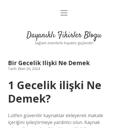
menüyü
Anasayfa
aç
Gizlilik Politikası
Dayanıklı Fikirler Blogu
Yasal Uyarı
Sağlam önerilerle hayatını güçlendir!
Hakkımızda
Bir Gecelik Ilişki Ne Demek
Tarih: Ekim 26, 2024
1 Gecelik ilişki Ne
Demek?
Lütfen güvenilir kaynaklar ekleyerek makale
içeriğini iyileştirmeye yardımcı olun. Kaynak