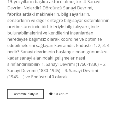
19. yüzyılların başlıca aktörü olmuştur. 4. Sanayi
Devrimi Nelerdir? Dördüncü Sanayi Devrimi,
fabrikalardaki makinelerin, bilgisayarların,
sensörlerin ve diğer entegre bilgisayar sistemlerinin
üretim sürecinde birbirleriyle bilgi alışverişinde
bulunabilmelerini ve kendilerini insanlardan
neredeyse bağımsız olarak koordine ve optimize
edebilmelerini sağlayan kavramdır. Endüstri 1, 2, 3, 4
nedir? Sanayi devriminin başlangıcından günümüze
kadar sanayi alanındaki gelişmeler nasıl
sınıflandırılabilir? 1. Sanayi Devrimi (1760-1830) – 2.
Sanayi Devrimi (1830-1945) – 3. Sanayi Devrimi
(1945-….) ve Endüstri 4.0 olarak…
Sanayi
Devamını okuyun
10 Yorum
Devrimi
Hangi
Yıllarda
Oldu