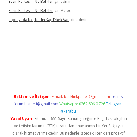
Sesin Kalitesini Ne Belirler
için
admin
Sesin Kalitesini Ne Belirler
için
Melodi
Japonyada Kaç Kadın Kaç Erkek Var
için
admin
iabella
Reklam ve İletişim:
E-mail:
backlinkpaneli@gmail.com
Teams:
forumhizmeti@gmail.com
Whatsapp: 0262 606 0 726
Telegram:
@karabul
Yasal Uyarı:
Sitemiz, 5651 Sayılı Kanun gereğince Bilgi Teknolojileri
ve İletişim Kurumu (BTK) tarafından onaylanmış bir Yer Sağlayıcı
olarak hizmet vermektedir. Bu nedenle, sitedeki içerikleri proaktif