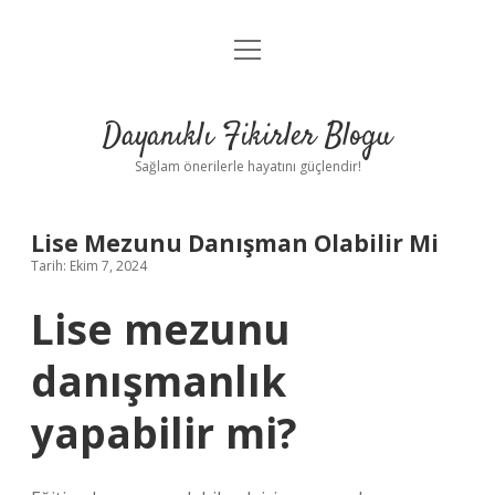
menüyü
Anasayfa
aç
Gizlilik Politikası
Dayanıklı Fikirler Blogu
Yasal Uyarı
Sağlam önerilerle hayatını güçlendir!
Hakkımızda
Lise Mezunu Danışman Olabilir Mi
Tarih: Ekim 7, 2024
Lise mezunu
danışmanlık
yapabilir mi?