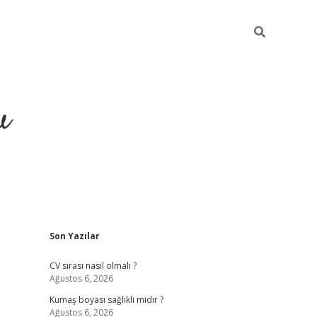
u
Sidebar
Son Yazılar
piabella
CV sırası nasıl olmalı ?
Ağustos 6, 2026
Kumaş boyası sağlıklı mıdır ?
Ağustos 6, 2026