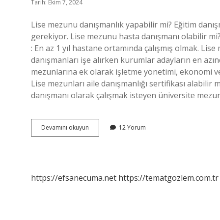
Tarih: Ekim 7, 2024
Lise mezunu danışmanlık yapabilir mi? Eğitim danı
gerekiyor. Lise mezunu hasta danışmanı olabilir mi? :
: En az 1 yıl hastane ortamında çalışmış olmak. Lise
danışmanları işe alırken kurumlar adayların en azınd
mezunlarına ek olarak işletme yönetimi, ekonomi vey
Lise mezunları aile danışmanlığı sertifikası alabilir
danışmanı olarak çalışmak isteyen üniversite mezunla
Lise
Devamını okuyun
12 Yorum
Mezunu
Danışman
Olabilir
Mi
https://efsanecuma.net
https://tematgozlem.com.tr