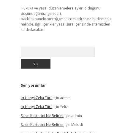
Hukuka ve yasal düzenlemelere aykırı olduğunu
düşündüğünüz içerikleri,
backlinkpanelicomtr@gmail.com
adresine bildirmeniz
halinde, ilgili içerikler yasal süre içerisinde sitemizden
kaldırılacaktır.
Arama
Son yorumlar
Iq Hangi Zeka Türü
için
admin
Iq Hangi Zeka Türü
için
Yeliz
Sesin Kalitesini Ne Belirler
için
admin
Sesin Kalitesini Ne Belirler
için
Melodi