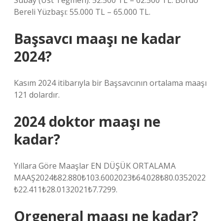
Subay (Üst Teğmen): 52.500 TL – 62.500 TL. Bordo
Bereli Yüzbaşı: 55.000 TL – 65.000 TL.
Başsavcı maaşı ne kadar
2024?
Kasım 2024 itibarıyla bir Başsavcının ortalama maaşı
121 dolardır.
2024 doktor maaşı ne
kadar?
Yıllara Göre Maaşlar EN DÜŞÜK ORTALAMA
MAAŞ2024₺82.880₺103.6002023₺64.028₺80.0352022
₺22.411₺28.0132021₺7.7299.
Orgeneral maaşı ne kadar?