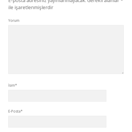
E-posta adresiniz yayınlanmayacak.
Gerekli alanlar
*
ile işaretlenmişlerdir
Yorum
İsim*
E-Posta*