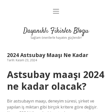
menüyü
Anasayfa
aç
Gizlilik Politikası
Dayanıklı Fikirler Blogu
Yasal Uyarı
Sağlam önerilerle hayatını güçlendir!
Hakkımızda
2024 Astsubay Maaşı Ne Kadar
Tarih: Kasım 23, 2024
Astsubay maaşı 2024
ne kadar olacak?
Bir astsubayın maaşı, deneyim süresi, şirket ve
yapılan iş miktarı gibi birçok kritere göre değişir.