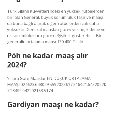
Türk Silahlı Kuvvetleri’ndeki en yüksek rütbelerden
biri olan General, büyük sorumluluk taşır ve maaşı
da buna bağlı olarak diğer rütbelerden çok daha
yüksektir. General maaşları görev yerine, kıdeme ve
ek sorumluluklara göre değişiklik gösterebilir. Bir
generalin ortalama maaşı 130.400 TL’dir.
Pöh ne kadar maaş alır
2024?
Yıllara Göre Maaşlar EN DÜŞÜK ORTALAMA
MAAŞ2024₺23.648₺29.5592023₺17.316₺21.6452022₺
7.234₺9.0422021₺3.5174.
Gardiyan maaşı ne kadar?