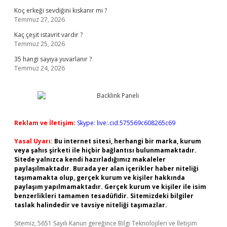
Koç erkeği sevdiğini kıskanır mı ?
Temmuz 27, 2026
Kaç çeşit istavrit vardır ?
Temmuz 25, 2026
35 hangi sayıya yuvarlanır ?
Temmuz 24, 2026
Reklam ve İletişim:
Skype: live:.cid.575569c608265c69
Yasal Uyarı:
Bu internet sitesi, herhangi bir marka, kurum
veya şahıs şirketi ile hiçbir bağlantısı bulunmamaktadır.
Sitede yalnızca kendi hazırladığımız makaleler
paylaşılmaktadır. Burada yer alan içerikler haber niteliği
taşımamakta olup, gerçek kurum ve kişiler hakkında
paylaşım yapılmamaktadır. Gerçek kurum ve kişiler ile isim
benzerlikleri tamamen tesadüfidir. Sitemizdeki bilgiler
taslak halindedir ve tavsiye niteliği taşımazlar.
Sitemiz, 5651 Sayılı Kanun gereğince Bilgi Teknolojileri ve İletişim