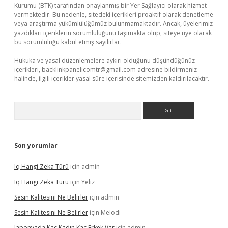
Kurumu (BTK) tarafından onaylanmış bir Yer Sağlayıcı olarak hizmet
vermektedir. Bu nedenle, sitedeki içerikleri proaktif olarak denetleme
veya araştırma yükümlülüğümüz bulunmamaktadır. Ancak, üyelerimiz
yazdıkları içeriklerin sorumluluğunu taşımakta olup, siteye üye olarak
bu sorumluluğu kabul etmiş sayılırlar.
Hukuka ve yasal düzenlemelere aykırı olduğunu düşündüğünüz
içerikleri,
backlinkpanelicomtr@gmail.com
adresine bildirmeniz
halinde, ilgili içerikler yasal süre içerisinde sitemizden kaldırılacaktır.
Arama
Son yorumlar
Iq Hangi Zeka Türü
için
admin
Iq Hangi Zeka Türü
için
Yeliz
Sesin Kalitesini Ne Belirler
için
admin
Sesin Kalitesini Ne Belirler
için
Melodi
Japonyada Kaç Kadın Kaç Erkek Var
için
admin