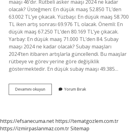
maaşı 46’dır. Rütbeli asker maaşı 2024 ne kadar
olacak? Üsteğmen: En düşük maaş 52.850 TL’den
63.002 TL’ye çıkacak. Yüzbaşı: En düşük maaş 58.700
TL iken artış sonrası 69.976 TL olacak. Önemli: En
düşük maaş 67.250 TL’den 80.169 TL’ye çıkacak.
Yarbay: En düşük maaş 71.000 TL’den 84. Subay
maaşı 2024 ne kadar olacak? Subay maaşları
2024’ten itibaren artışlarla güncellendi. Bu maaşlar
rütbeye ve görev yerine göre değişiklik
göstermektedir. En düşük subay maaşı 49.385…
2024
Devamını okuyun
Yorum Bırak
Astsubay
Maaşı
Ne
Kadar
https://efsanecuma.net
https://tematgozlem.com.tr
https://izmirpaslanmaz.com.tr
Sitemap