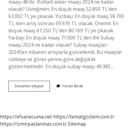
maaşı 46’dır. Rütbeli asker maaşı 2024 ne kadar
olacak? Üsteğmen: En düşük maaş 52.850 TL’den
63.002 TL’ye çıkacak. Yüzbaşı: En düşük maaş 58.700
TL iken artış sonrası 69.976 TL olacak. Önemli: En
düşük maaş 67.250 TL’den 80.169 TL’ye çıkacak.
Yarbay: En düşük maaş 71.000 TL’den 84. Subay
maaşı 2024 ne kadar olacak? Subay maaşları
2024’ten itibaren artışlarla güncellendi. Bu maaşlar
rütbeye ve görev yerine göre değişiklik
göstermektedir. En düşük subay maaşı 49.385…
2024
Devamını okuyun
Yorum Bırak
Astsubay
Maaşı
Ne
Kadar
https://efsanecuma.net
https://tematgozlem.com.tr
https://izmirpaslanmaz.com.tr
Sitemap