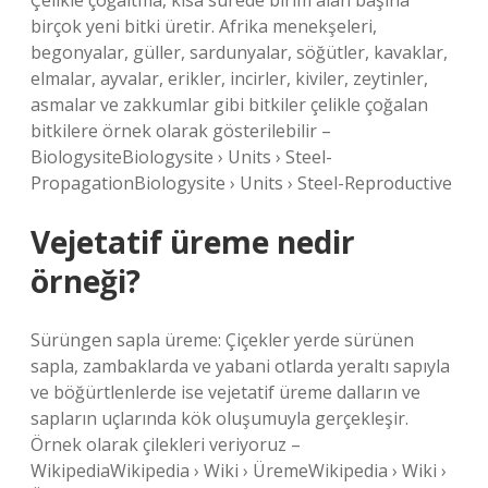
Çelikle çoğaltma, kısa sürede birim alan başına
birçok yeni bitki üretir. Afrika menekşeleri,
begonyalar, güller, sardunyalar, söğütler, kavaklar,
elmalar, ayvalar, erikler, incirler, kiviler, zeytinler,
asmalar ve zakkumlar gibi bitkiler çelikle çoğalan
bitkilere örnek olarak gösterilebilir –
BiologysiteBiologysite › Units › Steel-
PropagationBiologysite › Units › Steel-Reproductive
Vejetatif üreme nedir
örneği?
Sürüngen sapla üreme: Çiçekler yerde sürünen
sapla, zambaklarda ve yabani otlarda yeraltı sapıyla
ve böğürtlenlerde ise vejetatif üreme dalların ve
sapların uçlarında kök oluşumuyla gerçekleşir.
Örnek olarak çilekleri veriyoruz –
WikipediaWikipedia › Wiki › ÜremeWikipedia › Wiki ›