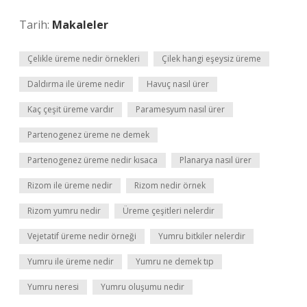
Tarih:
Makaleler
Çelikle üreme nedir örnekleri
Çilek hangi eşeysiz üreme
Daldırma ile üreme nedir
Havuç nasıl ürer
Kaç çeşit üreme vardır
Paramesyum nasıl ürer
Partenogenez üreme ne demek
Partenogenez üreme nedir kısaca
Planarya nasıl ürer
Rizom ile üreme nedir
Rizom nedir örnek
Rizom yumru nedir
Üreme çeşitleri nelerdir
Vejetatif üreme nedir örneği
Yumru bitkiler nelerdir
Yumru ile üreme nedir
Yumru ne demek tıp
Yumru neresi
Yumru oluşumu nedir