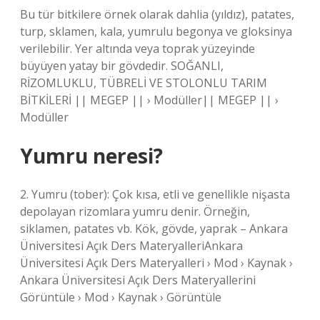
Bu tür bitkilere örnek olarak dahlia (yıldız), patates,
turp, sklamen, kala, yumrulu begonya ve gloksinya
verilebilir. Yer altında veya toprak yüzeyinde
büyüyen yatay bir gövdedir. SOĞANLI,
RİZOMLUKLU, TÜBRELİ VE STOLONLU TARIM
BİTKİLERİ || MEGEP || › Modüller|| MEGEP || ›
Modüller
Yumru neresi?
2. Yumru (tober): Çok kısa, etli ve genellikle nişasta
depolayan rizomlara yumru denir. Örneğin,
siklamen, patates vb. Kök, gövde, yaprak – Ankara
Üniversitesi Açık Ders MateryalleriAnkara
Üniversitesi Açık Ders Materyalleri › Mod › Kaynak ›
Ankara Üniversitesi Açık Ders Materyallerini
Görüntüle › Mod › Kaynak › Görüntüle