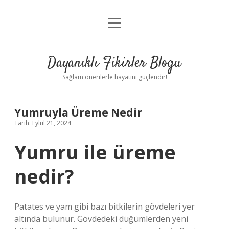
menüyü
Anasayfa
aç
Gizlilik Politikası
Dayanıklı Fikirler Blogu
Yasal Uyarı
Sağlam önerilerle hayatını güçlendir!
Hakkımızda
Yumruyla Üreme Nedir
Tarih: Eylül 21, 2024
Yumru ile üreme
nedir?
Patates ve yam gibi bazı bitkilerin gövdeleri yer
altında bulunur. Gövdedeki düğümlerden yeni