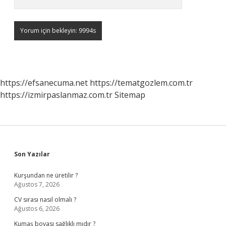
https://efsanecuma.net
https://tematgozlem.com.tr
https://izmirpaslanmaz.com.tr
Sitemap
Sidebar
Son Yazılar
Kurşundan ne üretilir ?
Ağustos 7, 2026
CV sırası nasıl olmalı ?
Ağustos 6, 2026
Kumaş boyası sağlıklı mıdır ?