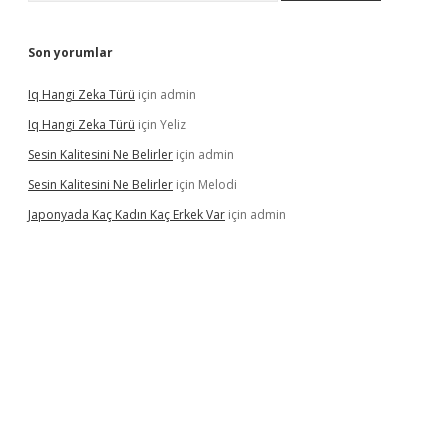
Son yorumlar
Iq Hangi Zeka Türü
için
admin
Iq Hangi Zeka Türü
için
Yeliz
Sesin Kalitesini Ne Belirler
için
admin
Sesin Kalitesini Ne Belirler
için
Melodi
Japonyada Kaç Kadın Kaç Erkek Var
için
admin
a