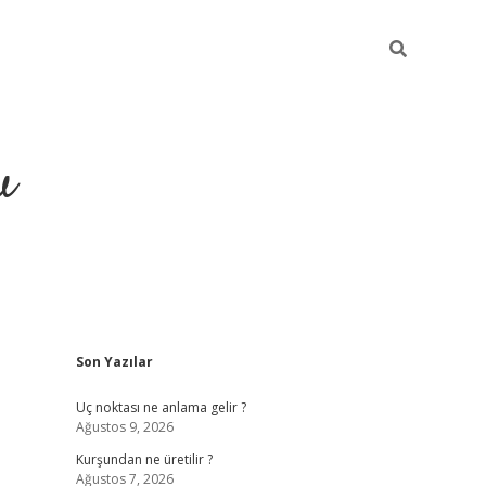
u
Sidebar
Son Yazılar
piabella
Uç noktası ne anlama gelir ?
Ağustos 9, 2026
Kurşundan ne üretilir ?
Ağustos 7, 2026