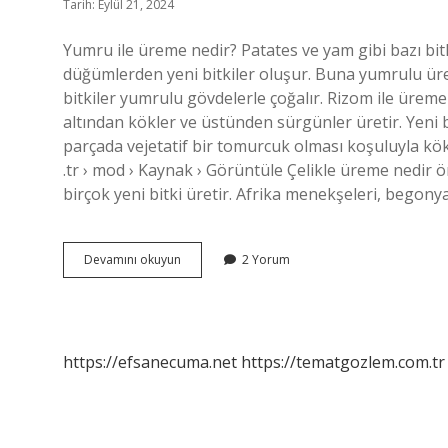
Tarih: Eylül 21, 2024
Yumru ile üreme nedir? Patates ve yam gibi bazı bit
düğümlerden yeni bitkiler oluşur. Buna yumrulu ür
bitkiler yumrulu gövdelerle çoğalır. Rizom ile üreme
altından kökler ve üstünden sürgünler üretir. Yeni bi
parçada vejetatif bir tomurcuk olması koşuluyla köksa
.tr › mod › Kaynak › Görüntüle Çelikle üreme nedir ö
birçok yeni bitki üretir. Afrika menekşeleri, begony
Yumruyla
Devamını okuyun
2 Yorum
Üreme
Nedir
https://efsanecuma.net
https://tematgozlem.com.tr