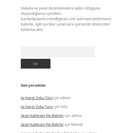
Hukuka ve yasal düzenlemelere aykırı olduğunu
düşündüğünüz içerikleri,
backlinkpanelicomtr@gmail.com
adresine bildirmeniz
halinde, ilgili içerikler yasal süre içerisinde sitemizden
kaldırılacaktır.
Arama
Son yorumlar
Iq Hangi Zeka Türü
için
admin
Iq Hangi Zeka Türü
için
Yeliz
Sesin Kalitesini Ne Belirler
için
admin
Sesin Kalitesini Ne Belirler
için
Melodi