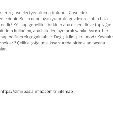
kilerin gövdeleri yer altında bulunur. Gövdedeki
eme denir. Besin depolayan yumrulu gövdelere sahip bazı
 nedir? Köksap genellikle bitkinin ana eksenidir ve toprağın
tkinin kullanımı, ana bitkiden ayrılarak yapılır. Ayrıca, her
p bölünerek çoğaltılabilir. Değiştirilmiş .tr › mod › Kaynak 
rnekleri? Çelikle çoğaltma, kısa sürede birim alan başına
alar,…
https://izmirpaslanmaz.com.tr
Sitemap