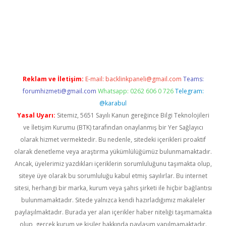
abella
Reklam ve İletişim:
E-mail:
backlinkpaneli@gmail.com
Teams:
forumhizmeti@gmail.com
Whatsapp: 0262 606 0 726
Telegram:
@karabul
Yasal Uyarı:
Sitemiz, 5651 Sayılı Kanun gereğince Bilgi Teknolojileri
ve İletişim Kurumu (BTK) tarafından onaylanmış bir Yer Sağlayıcı
olarak hizmet vermektedir. Bu nedenle, sitedeki içerikleri proaktif
olarak denetleme veya araştırma yükümlülüğümüz bulunmamaktadır.
Ancak, üyelerimiz yazdıkları içeriklerin sorumluluğunu taşımakta olup,
siteye üye olarak bu sorumluluğu kabul etmiş sayılırlar. Bu internet
sitesi, herhangi bir marka, kurum veya şahıs şirketi ile hiçbir bağlantısı
bulunmamaktadır. Sitede yalnızca kendi hazırladığımız makaleler
paylaşılmaktadır. Burada yer alan içerikler haber niteliği taşımamakta
olup, gerçek kurum ve kişiler hakkında paylaşım yapılmamaktadır.