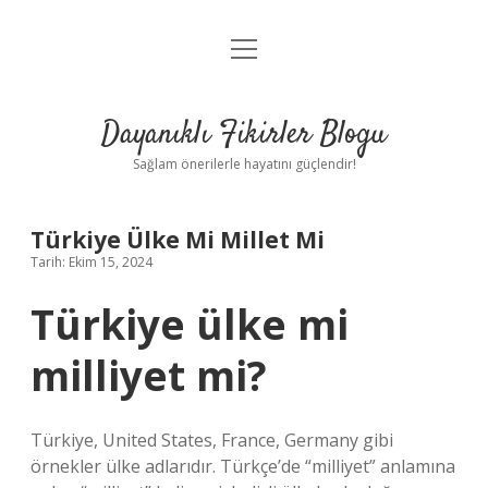
menüyü
Anasayfa
aç
Gizlilik Politikası
Dayanıklı Fikirler Blogu
Yasal Uyarı
Sağlam önerilerle hayatını güçlendir!
Hakkımızda
Türkiye Ülke Mi Millet Mi
Tarih: Ekim 15, 2024
Türkiye ülke mi
milliyet mi?
Türkiye, United States, France, Germany gibi
örnekler ülke adlarıdır. Türkçe’de “milliyet” anlamına