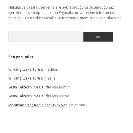
Hukuka ve yasal düzenlemelere aykırı olduğunu düşündüğünüz
içerikleri,
backlinkpanelicomtr@gmail.com
adresine bildirmeniz
halinde, ilgili içerikler yasal süre içerisinde sitemizden kaldırılacaktır.
Arama
Son yorumlar
Iq Hangi Zeka Türü
için
admin
Iq Hangi Zeka Türü
için
Yeliz
Sesin Kalitesini Ne Belirler
için
admin
Sesin Kalitesini Ne Belirler
için
Melodi
Japonyada Kaç Kadın Kaç Erkek Var
için
admin