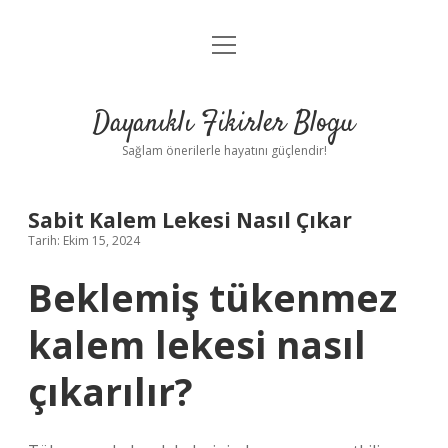
menüyü
Anasayfa
aç
Gizlilik Politikası
Dayanıklı Fikirler Blogu
Yasal Uyarı
Sağlam önerilerle hayatını güçlendir!
Hakkımızda
Sabit Kalem Lekesi Nasıl Çıkar
Tarih: Ekim 15, 2024
Beklemiş tükenmez
kalem lekesi nasıl
çıkarılır?