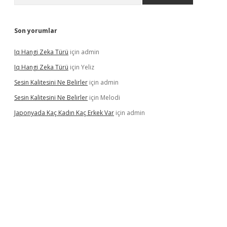
Son yorumlar
Iq Hangi Zeka Türü
için
admin
Iq Hangi Zeka Türü
için
Yeliz
Sesin Kalitesini Ne Belirler
için
admin
Sesin Kalitesini Ne Belirler
için
Melodi
Japonyada Kaç Kadın Kaç Erkek Var
için
admin
a