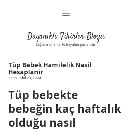
menüyü
Anasayfa
aç
Gizlilik Politikası
Dayanıklı Fikirler Blogu
Yasal Uyarı
Sağlam önerilerle hayatını güçlendir!
Hakkımızda
Tüp Bebek Hamilelik Nasil
Hesaplanir
Tarih: Eylül 23, 2024
Tüp bebekte
bebeğin kaç haftalık
olduğu nasıl