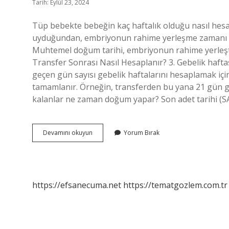
Tarih: Eylül 23, 2024
Tüp bebekte bebeğin kaç haftalık olduğu nasıl hes
uyduğundan, embriyonun rahime yerleşme zamanı so
Muhtemel doğum tarihi, embriyonun rahime yerleşti
Transfer Sonrası Nasıl Hesaplanır? 3. Gebelik haft
geçen gün sayısı gebelik haftalarını hesaplamak için 
tamamlanır. Örneğin, transferden bu yana 21 gün ge
kalanlar ne zaman doğum yapar? Son adet tarihi (SA
Tüp
Devamını okuyun
Yorum Bırak
Bebek
Hamilelik
Nasil
Hesaplanir
https://efsanecuma.net
https://tematgozlem.com.tr