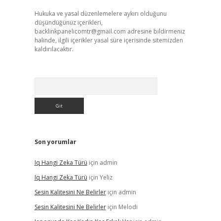
Hukuka ve yasal düzenlemelere aykırı olduğunu
düşündüğünüz içerikleri,
backlinkpanelicomtr@gmail.com
adresine bildirmeniz
halinde, ilgili içerikler yasal süre içerisinde sitemizden
kaldırılacaktır.
Arama
Son yorumlar
Iq Hangi Zeka Türü
için
admin
Iq Hangi Zeka Türü
için
Yeliz
Sesin Kalitesini Ne Belirler
için
admin
Sesin Kalitesini Ne Belirler
için
Melodi