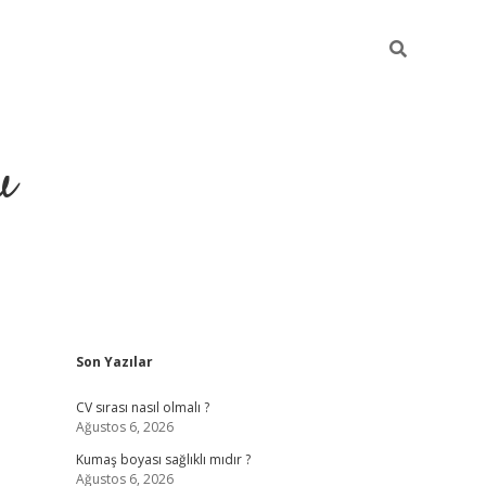
u
Sidebar
Son Yazılar
piabella
CV sırası nasıl olmalı ?
Ağustos 6, 2026
Kumaş boyası sağlıklı mıdır ?
Ağustos 6, 2026