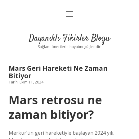
menüyü
Anasayfa
aç
Gizlilik Politikası
Dayanıklı Fikirler Blogu
Yasal Uyarı
Sağlam önerilerle hayatını güçlendir!
Hakkımızda
Mars Geri Hareketi Ne Zaman
Bitiyor
Tarih: Ekim 11, 2024
Mars retrosu ne
zaman bitiyor?
Merkür’ün geri hareketiyle başlayan 2024 yılı,