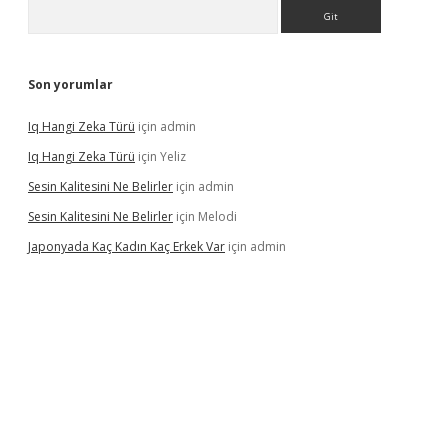
Arama
Son yorumlar
Iq Hangi Zeka Türü
için
admin
Iq Hangi Zeka Türü
için
Yeliz
Sesin Kalitesini Ne Belirler
için
admin
Sesin Kalitesini Ne Belirler
için
Melodi
Japonyada Kaç Kadın Kaç Erkek Var
için
admin
iabella