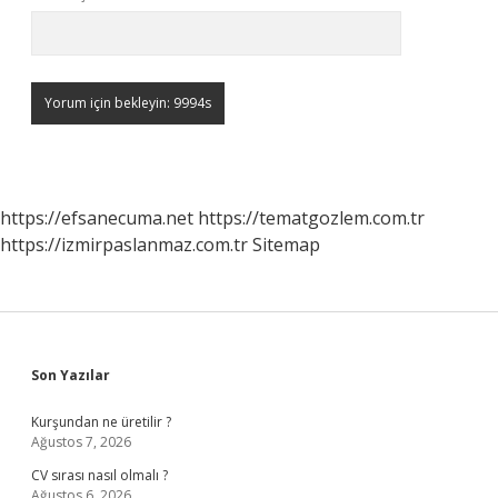
https://efsanecuma.net
https://tematgozlem.com.tr
https://izmirpaslanmaz.com.tr
Sitemap
Sidebar
Son Yazılar
Kurşundan ne üretilir ?
Ağustos 7, 2026
CV sırası nasıl olmalı ?
Ağustos 6, 2026