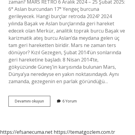
zaman? MARS RETRO 6 Aralık 2024 – 25 Şubat 2025:
6° Aslan burcundan 17° Yengeç burcuna
gerileyecek. Hangi burçlar retroda 2024? 2024
yılında Başak ve Aslan burçlarında geri hareket
edecek olan Merkür, analitik toprak burcu Başak ve
karizmatik ateş burcu Aslan’da meydana gelen üç
tam geri hareketten biridir. Mars ne zaman ters
dönüyor? Kızıl Gezegen, Şubat 2014’ün sonlarında
geri hareketine başladı. 8 Nisan 2014’te,
gökyüzünde Güneş’in karşısında bulunan Mars,
Dünya’ya neredeyse en yakın noktasındaydı. Aynı
zamanda, gezegenin en parlak göründüğü…
Mars
Devamını okuyun
6 Yorum
Geri
Hareketi
Ne
Zaman
Bitiyor
https://efsanecuma.net
https://tematgozlem.com.tr