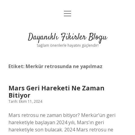
menüyü
Anasayfa
aç
Gizlilik Politikası
Dayanıklı Fikirler Blogu
Yasal Uyarı
Sağlam önerilerle hayatını güçlendir!
Hakkımızda
Etiket:
Merkür retrosunda ne yapılmaz
Mars Geri Hareketi Ne Zaman
Bitiyor
Tarih: Ekim 11, 2024
Mars retrosu ne zaman bitiyor? Merkür’ün geri
hareketiyle başlayan 2024 yılı, Mars’ın geri
hareketiyle son bulacak. 2024 Mars retrosu ne