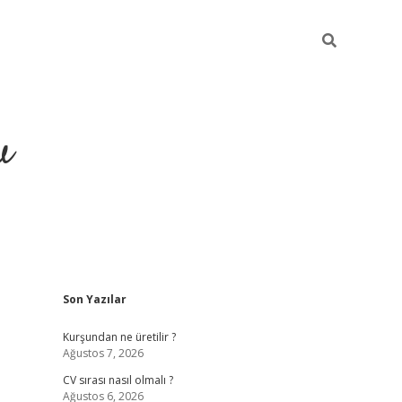
u
Sidebar
Son Yazılar
piabella
Kurşundan ne üretilir ?
Ağustos 7, 2026
CV sırası nasıl olmalı ?
Ağustos 6, 2026