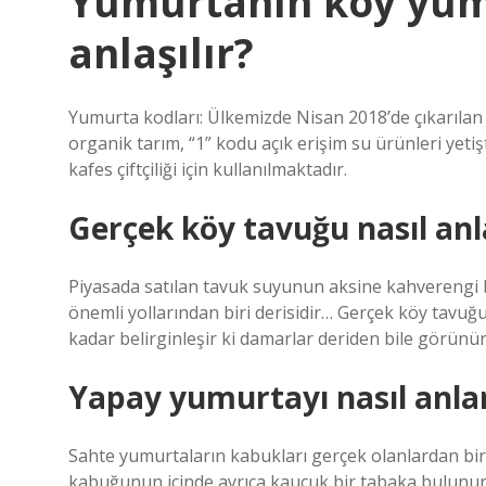
Yumurtanın köy yumu
anlaşılır?
Yumurta kodları: Ülkemizde Nisan 2018’de çıkarılan 
organik tarım, “1” kodu açık erişim su ürünleri yetişt
kafes çiftçiliği için kullanılmaktadır.
Gerçek köy tavuğu nasıl anla
Piyasada satılan tavuk suyunun aksine kahverengi
önemli yollarından biri derisidir… Gerçek köy tavuğu
kadar belirginleşir ki damarlar deriden bile görünür
Yapay yumurtayı nasıl anlar
Sahte yumurtaların kabukları gerçek olanlardan bir
kabuğunun içinde ayrıca kauçuk bir tabaka bulunur. 