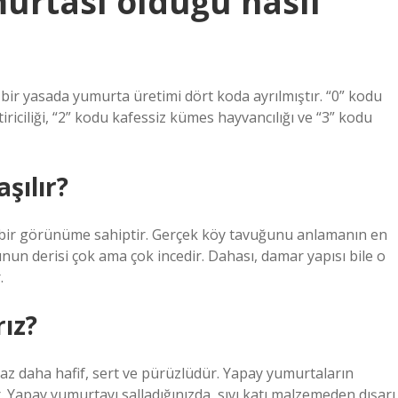
rtası olduğu nasıl
bir yasada yumurta üretimi dört koda ayrılmıştır. “0” kodu
iriciliği, “2” kodu kafessiz kümes hayvancılığı ve “3” kodu
şılır?
 bir görünüme sahiptir. Gerçek köy tavuğunu anlamanın en
nun derisi çok ama çok incedir. Dahası, damar yapısı bile o
.
ız?
az daha hafif, sert ve pürüzlüdür. Yapay yumurtaların
Yapay yumurtayı salladığınızda, sıvı katı malzemeden dışarı