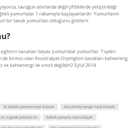
yorsa, tavuğun ahırlarda değil çiftliklerde yetiştirildiği
lıklı yumurtalar 1 rakamıyla başlayanlardır. Yumurtanın
nun bir tavuk yumurtası olduğunu gösterir.
mu?
 Leghorn tavukları beyaz yumurtalar yumurtlar. Tüyleri
i de kırmızı olan Avustralyalı Orpington tavukları kahvereng
e kahverengi ile sınırlı değildir!2 Eylül 2014
En kaliteli yumurta nasıl anlaşılır
Gerçek köy tavuğu nasıl anlaşılır
 mı organik yumurta mı
Kaliteli yumurta nasıl anlaşılır
vuğu her gün yumurtlar mı
Köy yumurtası beyaz olur mu