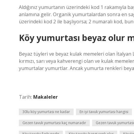
Aldığınız yumurtanın üzerindeki kod 1 rakamıyla başlı
anlamına gelir. Organik yumurtalardan sonra en sağ
üzerindeki kod 2 ile başlıyorsa; 2 numaralı kod, bu
Köy yumurtası beyaz olur 
Beyaz tüyleri ve beyaz kulak memeleri olan İtalyan
kırmızı, sarı veya kahverengi olan ve kulak memeler
yumurtalar yumurtlar. Ancak yumurta renkleri beyaz v
Tarih:
Makaleler
30lu köy yumurtası ne kadar
En iyi tavuk yumurtası hangisi
Gezen tavuk yumurtası kaç numaradır
Gezen tavuk yumurtası
Köy tavuğu farkı nedir
Köy tavuğu hangi renk olur
Köy ta