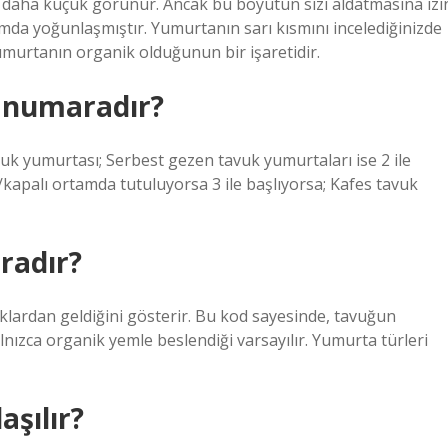
an daha küçük görünür. Ancak bu boyutun sizi aldatmasına izi
mda yoğunlaşmıştır. Yumurtanın sarı kısmını incelediğinizde
umurtanın organik olduğunun bir işaretidir.
 numaradır?
avuk yumurtası; Serbest gezen tavuk yumurtaları ise 2 ile
kapalı ortamda tutuluyorsa 3 ile başlıyorsa; Kafes tavuk
radır?
lardan geldiğini gösterir. Bu kod sayesinde, tavuğun
lnızca organik yemle beslendiği varsayılır. Yumurta türleri
aşılır?