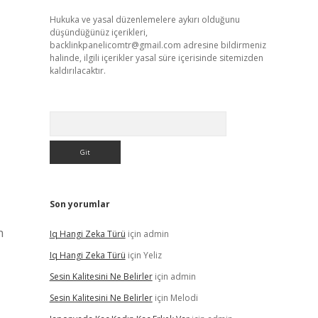
Hukuka ve yasal düzenlemelere aykırı olduğunu
düşündüğünüz içerikleri,
backlinkpanelicomtr@gmail.com
adresine bildirmeniz
halinde, ilgili içerikler yasal süre içerisinde sitemizden
kaldırılacaktır.
Arama
Son yorumlar
h
Iq Hangi Zeka Türü
için
admin
Iq Hangi Zeka Türü
için
Yeliz
Sesin Kalitesini Ne Belirler
için
admin
Sesin Kalitesini Ne Belirler
için
Melodi