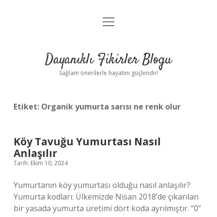
menüyü
Anasayfa
aç
Gizlilik Politikası
Dayanıklı Fikirler Blogu
Yasal Uyarı
Sağlam önerilerle hayatını güçlendir!
Hakkımızda
Etiket:
Organik yumurta sarısı ne renk olur
Köy Tavuğu Yumurtası Nasıl
Anlaşılır
Tarih: Ekim 10, 2024
Yumurtanın köy yumurtası olduğu nasıl anlaşılır?
Yumurta kodları: Ülkemizde Nisan 2018’de çıkarılan
bir yasada yumurta üretimi dört koda ayrılmıştır. “0”