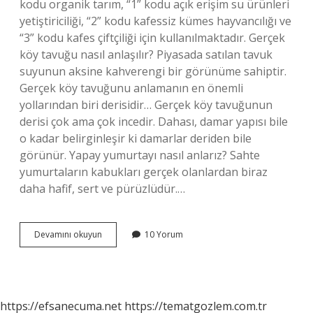
kodu organik tarım, “1” kodu açık erişim su ürünleri
yetiştiriciliği, “2” kodu kafessiz kümes hayvancılığı ve
“3” kodu kafes çiftçiliği için kullanılmaktadır. Gerçek
köy tavuğu nasıl anlaşılır? Piyasada satılan tavuk
suyunun aksine kahverengi bir görünüme sahiptir.
Gerçek köy tavuğunu anlamanın en önemli
yollarından biri derisidir… Gerçek köy tavuğunun
derisi çok ama çok incedir. Dahası, damar yapısı bile
o kadar belirginleşir ki damarlar deriden bile
görünür. Yapay yumurtayı nasıl anlarız? Sahte
yumurtaların kabukları gerçek olanlardan biraz
daha hafif, sert ve pürüzlüdür.…
Köy
Devamını okuyun
10 Yorum
Tavuğu
Yumurtası
Nasıl
Anlaşılır
https://efsanecuma.net
https://tematgozlem.com.tr