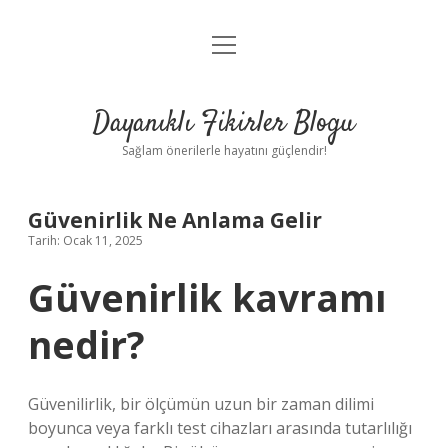
menüyü
Anasayfa
aç
Gizlilik Politikası
Dayanıklı Fikirler Blogu
Yasal Uyarı
Sağlam önerilerle hayatını güçlendir!
Hakkımızda
Güvenirlik Ne Anlama Gelir
Tarih: Ocak 11, 2025
Güvenirlik kavramı
nedir?
Güvenilirlik, bir ölçümün uzun bir zaman dilimi
boyunca veya farklı test cihazları arasında tutarlılığı