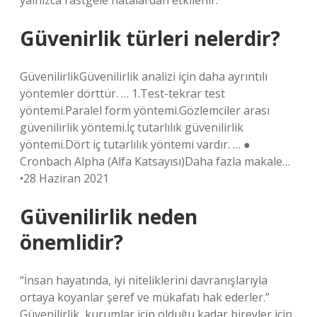
yalnızca rastgele hatalardan etkilenir.
Güvenirlik türleri nelerdir?
GüvenilirlikGüvenilirlik analizi için daha ayrıntılı
yöntemler dörttür. … 1.Test-tekrar test
yöntemi.Paralel form yöntemi.Gözlemciler arası
güvenilirlik yöntemi.İç tutarlılık güvenilirlik
yöntemi.Dört iç tutarlılık yöntemi vardır. … ●
Cronbach Alpha (Alfa Katsayısı)Daha fazla makale…
•28 Haziran 2021
Güvenilirlik neden
önemlidir?
“İnsan hayatında, iyi niteliklerini davranışlarıyla
ortaya koyanlar şeref ve mükafatı hak ederler.”
Güvenilirlik, kurumlar için olduğu kadar bireyler için