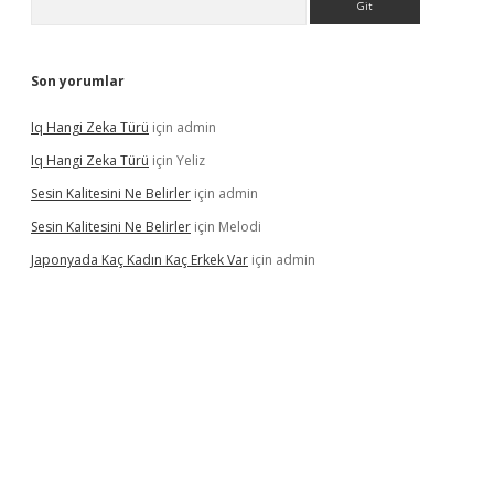
Son yorumlar
Iq Hangi Zeka Türü
için
admin
Iq Hangi Zeka Türü
için
Yeliz
Sesin Kalitesini Ne Belirler
için
admin
Sesin Kalitesini Ne Belirler
için
Melodi
Japonyada Kaç Kadın Kaç Erkek Var
için
admin
lla