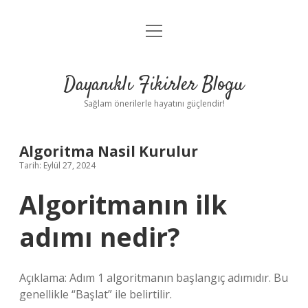
menüyü
Anasayfa
aç
Gizlilik Politikası
Dayanıklı Fikirler Blogu
Yasal Uyarı
Sağlam önerilerle hayatını güçlendir!
Hakkımızda
Algoritma Nasil Kurulur
Tarih: Eylül 27, 2024
Algoritmanın ilk
adımı nedir?
Açıklama: Adım 1 algoritmanın başlangıç ​​adımıdır. Bu
genellikle “Başlat” ile belirtilir.