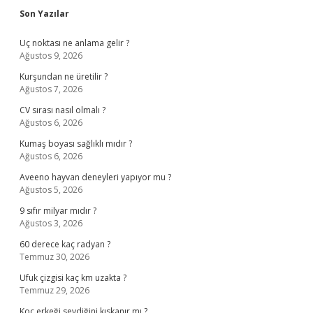
Sidebar
Son Yazılar
Uç noktası ne anlama gelir ?
Ağustos 9, 2026
Kurşundan ne üretilir ?
Ağustos 7, 2026
CV sırası nasıl olmalı ?
Ağustos 6, 2026
Kumaş boyası sağlıklı mıdır ?
Ağustos 6, 2026
Aveeno hayvan deneyleri yapıyor mu ?
Ağustos 5, 2026
9 sıfır milyar mıdır ?
Ağustos 3, 2026
60 derece kaç radyan ?
Temmuz 30, 2026
Ufuk çizgisi kaç km uzakta ?
Temmuz 29, 2026
Koç erkeği sevdiğini kıskanır mı ?