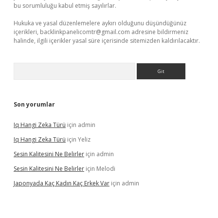
bu sorumluluğu kabul etmiş sayılırlar.
Hukuka ve yasal düzenlemelere aykırı olduğunu düşündüğünüz
içerikleri,
backlinkpanelicomtr@gmail.com
adresine bildirmeniz
halinde, ilgili içerikler yasal süre içerisinde sitemizden kaldırılacaktır.
Arama
Son yorumlar
Iq Hangi Zeka Türü
için
admin
Iq Hangi Zeka Türü
için
Yeliz
Sesin Kalitesini Ne Belirler
için
admin
Sesin Kalitesini Ne Belirler
için
Melodi
Japonyada Kaç Kadın Kaç Erkek Var
için
admin