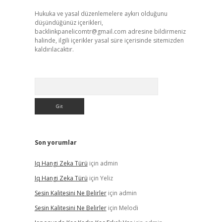
Hukuka ve yasal düzenlemelere aykırı olduğunu
düşündüğünüz içerikleri,
backlinkpanelicomtr@gmail.com
adresine bildirmeniz
halinde, ilgili içerikler yasal süre içerisinde sitemizden
kaldırılacaktır.
Arama
Son yorumlar
Iq Hangi Zeka Türü
için
admin
Iq Hangi Zeka Türü
için
Yeliz
Sesin Kalitesini Ne Belirler
için
admin
Sesin Kalitesini Ne Belirler
için
Melodi