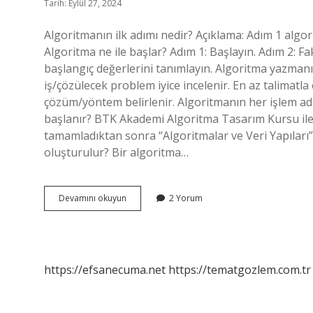
Tarih: Eylül 27, 2024
Algoritmanın ilk adımı nedir? Açıklama: Adım 1 algoritm
Algoritma ne ile başlar? Adım 1: Başlayın. Adım 2: Fa
başlangıç ​​değerlerini tanımlayın. Algoritma yazmanı
iş/çözülecek problem iyice incelenir. En az talimatl
çözüm/yöntem belirlenir. Algoritmanın her işlem a
başlanır? BTK Akademi Algoritma Tasarım Kursu ile
tamamladıktan sonra “Algoritmalar ve Veri Yapıları” 
oluşturulur? Bir algoritma…
Algoritma
Devamını okuyun
2 Yorum
Nasil
Kurulur
https://efsanecuma.net
https://tematgozlem.com.tr