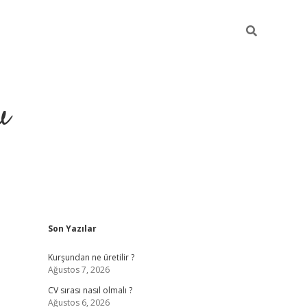
u
Sidebar
Son Yazılar
piabella
Kurşundan ne üretilir ?
Ağustos 7, 2026
CV sırası nasıl olmalı ?
Ağustos 6, 2026