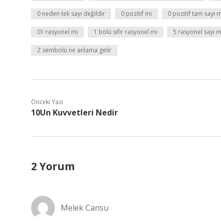
0 neden tek sayı değildir
0 pozitif mi
0 pozitif tam sayı m
01 rasyonel mi
1 bölü sıfır rasyonel mi
5 rasyonel sayı m
Z sembolü ne anlama gelir
Önceki Yazı
10Un Kuvvetleri Nedir
2 Yorum
Melek Cansu