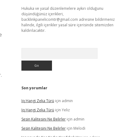
Hukuka ve yasal düzenlemelere aykırı olduğunu
düşündüğünüz içerikleri,
backlinkpanelicomtr@gmail.com
adresine bildirmeniz
halinde, ilgili içerikler yasal süre içerisinde sitemizden
kaldırılacaktır.
e
Arama
.
Son yorumlar
Iq Hangi Zeka Türü
için
admin
Iq Hangi Zeka Türü
için
Yeliz
Sesin Kalitesini Ne Belirler
için
admin
Sesin Kalitesini Ne Belirler
için
Melodi