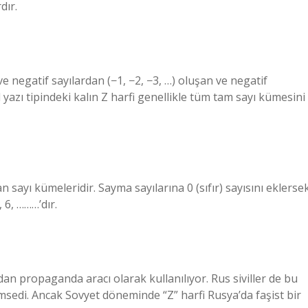
dır.
…) ve negatif sayılardan (−1, −2, −3, …) oluşan ve negatif
 yazı tipindeki kalın Z harfi genellikle tüm tam sayı kümesini
 sayı kümeleridir. Sayma sayılarına 0 (sıfır) sayısını eklerse
, 6, ………’dır.
an propaganda aracı olarak kullanılıyor. Rus siviller de bu
imsedi. Ancak Sovyet döneminde “Z” harfi Rusya’da faşist bir