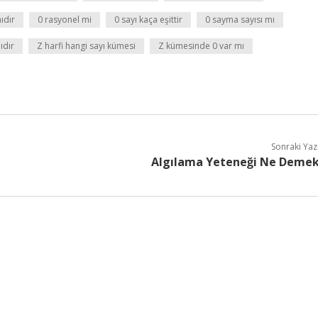
ıdır
0 rasyonel mi
0 sayı kaça eşittir
0 sayma sayısı mı
ıdır
Z harfi hangi sayı kümesi
Z kümesinde 0 var mı
Sonraki Yaz
Algılama Yeteneği Ne Deme