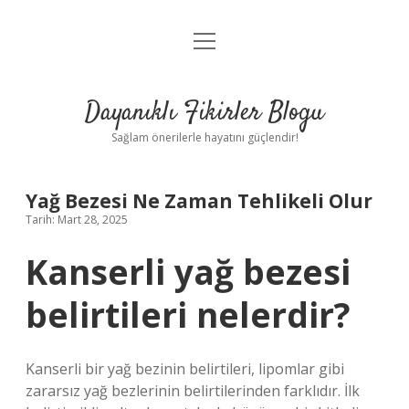
menüyü
Anasayfa
aç
Gizlilik Politikası
Dayanıklı Fikirler Blogu
Yasal Uyarı
Sağlam önerilerle hayatını güçlendir!
Hakkımızda
Yağ Bezesi Ne Zaman Tehlikeli Olur
Tarih: Mart 28, 2025
Kanserli yağ bezesi
belirtileri nelerdir?
Kanserli bir yağ bezinin belirtileri, lipomlar gibi
zararsız yağ bezlerinin belirtilerinden farklıdır. İlk