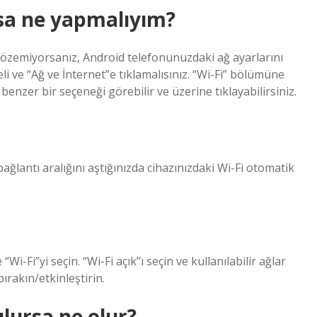
sa ne yapmalıyım?
çözemiyorsanız, Android telefonunuzdaki ağ ayarlarını
li ve “Ağ ve İnternet”e tıklamalısınız. “Wi-Fi” bölümüne
benzer bir seçeneği görebilir ve üzerine tıklayabilirsiniz.
bağlantı aralığını aştığınızda cihazınızdaki Wi-Fi otomatik
-Fi”yi seçin. “Wi-Fi açık”ı seçin ve kullanılabilir ağlar
bırakın/etkinleştirin.
ulursa ne olur?