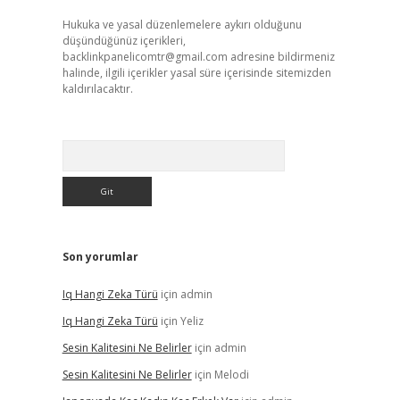
Hukuka ve yasal düzenlemelere aykırı olduğunu
düşündüğünüz içerikleri,
backlinkpanelicomtr@gmail.com
adresine bildirmeniz
halinde, ilgili içerikler yasal süre içerisinde sitemizden
kaldırılacaktır.
Arama
Son yorumlar
Iq Hangi Zeka Türü
için
admin
Iq Hangi Zeka Türü
için
Yeliz
Sesin Kalitesini Ne Belirler
için
admin
Sesin Kalitesini Ne Belirler
için
Melodi