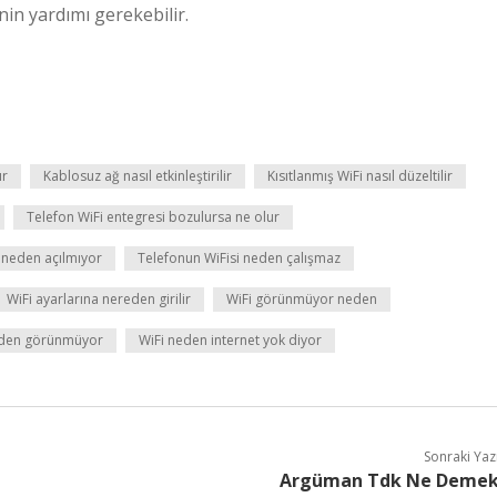
in yardımı gerekebilir.
ır
Kablosuz ağ nasıl etkinleştirilir
Kısıtlanmış WiFi nasıl düzeltilir
Telefon WiFi entegresi bozulursa ne olur
i neden açılmıyor
Telefonun WiFisi neden çalışmaz
WiFi ayarlarına nereden girilir
WiFi görünmüyor neden
eden görünmüyor
WiFi neden internet yok diyor
Sonraki Yaz
Argüman Tdk Ne Deme