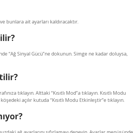
ve bunlara ait ayarları kaldıracaktır.
lir?
sinde “Ağ Sinyal Gücü”ne dokunun. Simge ne kadar doluysa,
ilir?
fınıza tıklayın. Alttaki “Kısıtlı Mod”a tıklayın. Kısıtlı Modu
öşedeki açılır kutuda “Kısıtlı Modu Etkinleştir”e tıklayın.
mıyor?
uzdaki ağ ayarlarını sıfırlamayı deneyin. Ayarlar menüsünde