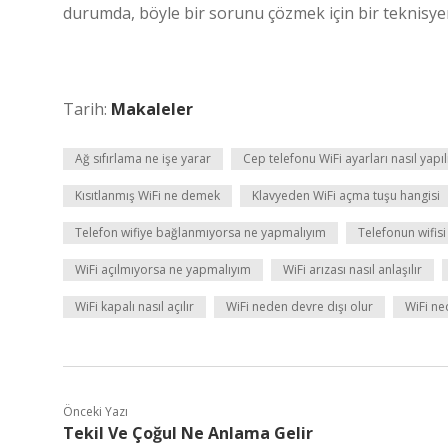
durumda, böyle bir sorunu çözmek için bir teknisyen
Tarih:
Makaleler
Ağ sıfırlama ne işe yarar
Cep telefonu WiFi ayarları nasıl yapıl
Kısıtlanmış WiFi ne demek
Klavyeden WiFi açma tuşu hangisi
Telefon wifiye bağlanmıyorsa ne yapmalıyım
Telefonun wifis
WiFi açılmıyorsa ne yapmalıyım
WiFi arızası nasıl anlaşılır
WiFi kapalı nasıl açılır
WiFi neden devre dışı olur
WiFi n
Önceki Yazı
Tekil Ve Çoğul Ne Anlama Gelir