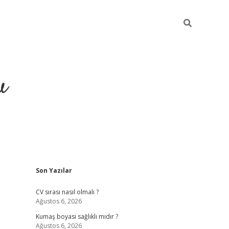
u
Sidebar
Son Yazılar
piabella
CV sırası nasıl olmalı ?
Ağustos 6, 2026
Kumaş boyası sağlıklı mıdır ?
Ağustos 6, 2026