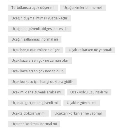
Türbülansta uçak düşer mi
Uçağa kimler binmemeli
Uçağın düşme ihtimali yüzde kaçtır
Uçağın en güvenli bölgesi neresidir
Uçağın sallanması normal mi
Uçak hangi durumlarda düşer
Uçak kalkarken ne yapmalı
Uçak kazaları en çok ne zaman olur
Uçak kazaları en çok neden olur
Uçak korkusu için hangi doktora gidilir
Uçak mı daha güvenli araba mı
Uçak yolculuğu riskli mi
Uçaklar gerçekten güvenli mi
Uçaklar güvenli mi
Uçakta doktor var mı
Uçaktan korkanlar ne yapmalı
Uçaktan korkmak normal mi