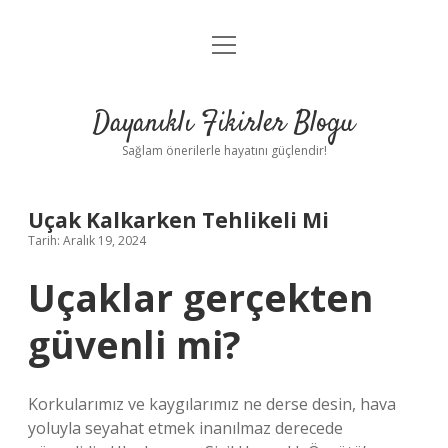
menüyü
Anasayfa
aç
Gizlilik Politikası
Dayanıklı Fikirler Blogu
Yasal Uyarı
Sağlam önerilerle hayatını güçlendir!
Hakkımızda
Uçak Kalkarken Tehlikeli Mi
Tarih: Aralık 19, 2024
Uçaklar gerçekten
güvenli mi?
Korkularımız ve kaygılarımız ne derse desin, hava
yoluyla seyahat etmek inanılmaz derecede