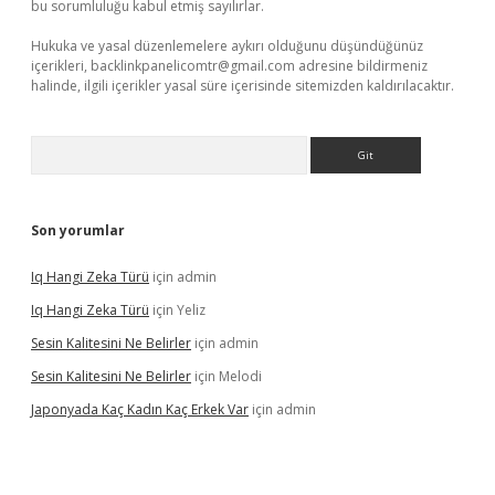
bu sorumluluğu kabul etmiş sayılırlar.
Hukuka ve yasal düzenlemelere aykırı olduğunu düşündüğünüz
içerikleri,
backlinkpanelicomtr@gmail.com
adresine bildirmeniz
halinde, ilgili içerikler yasal süre içerisinde sitemizden kaldırılacaktır.
Arama
Son yorumlar
Iq Hangi Zeka Türü
için
admin
Iq Hangi Zeka Türü
için
Yeliz
Sesin Kalitesini Ne Belirler
için
admin
Sesin Kalitesini Ne Belirler
için
Melodi
Japonyada Kaç Kadın Kaç Erkek Var
için
admin