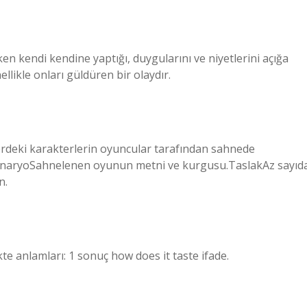
n kendi kendine yaptığı, duygularını ve niyetlerini açığa
llikle onları güldüren bir olaydır.
erdeki karakterlerin oyuncular tarafından sahnede
SenaryoSahnelenen oyunun metni ve kurgusu.TaslakAz sayıd
n.
te anlamları: 1 sonuç how does it taste ifade.