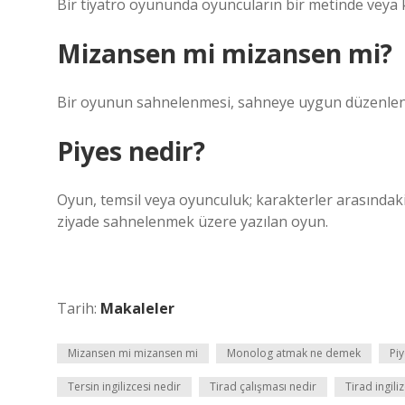
Bir tiyatro oyununda oyuncuların bir metinde veya 
Mizansen mi mizansen mi?
Bir oyunun sahnelenmesi, sahneye uygun düzenlenm
Piyes nedir?
Oyun, temsil veya oyunculuk; karakterler arasındak
ziyade sahnelenmek üzere yazılan oyun.
Tarih:
Makaleler
Mizansen mi mizansen mi
Monolog atmak ne demek
Piy
Tersin ingilizcesi nedir
Tirad çalışması nedir
Tirad ingil