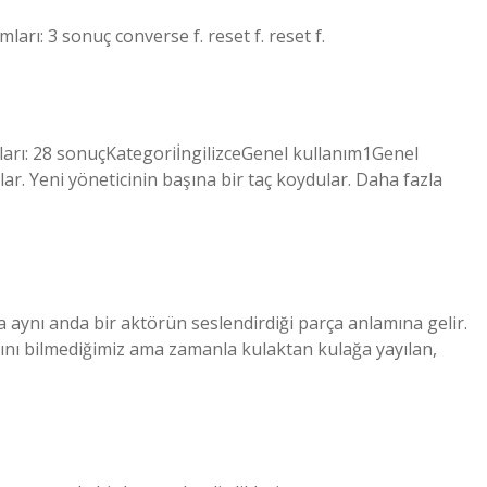
ları: 3 sonuç converse f. reset f. reset f.
ları: 28 sonuçKategoriİngilizceGenel kullanım1Genel
r. Yeni yöneticinin başına bir taç koydular. Daha fazla
 aynı anda bir aktörün seslendirdiği parça anlamına gelir.
rını bilmediğimiz ama zamanla kulaktan kulağa yayılan,