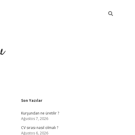
u
Sidebar
Son Yazılar
piabella
Kurşundan ne üretilir ?
Ağustos 7, 2026
CV sırası nasıl olmalı ?
Ağustos 6, 2026