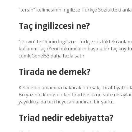
“tersin” kelimesinin İngilizce Türkçe Sözlükteki anlam
Taç ingilizcesi ne?
“crown” teriminin İngilizce-Türkçe sözlükteki anlam
kullanımTaç i.Yeni hükümdarın başına bir taç koydula
cümleGenel53 daha fazla satır
Tirada ne demek?
Kelimenin anlamına bakacak olursak, Tirat tiyatroda
Bu yazının konusu olan tirad ise uzun süre detayla
yayıldıkça da bizi heyecanlandıran bir şarkı…
Triad nedir edebiyatta?