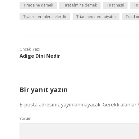
Tirada ne demek
Tirat film ne demek
Tirat nasıl
Ti
Tiyatro terimleri nelerdir
Triad nedir edebiyatta
Triad n
Önceki Yazı
Adige Dini Nedir
Bir yanıt yazın
E-posta adresiniz yayınlanmayacak.
Gerekli alanlar
Yorum