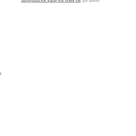
Japonyada Kaç Kadın Kaç Erkek Var
için
admin
a