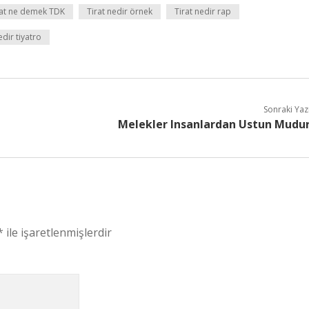
rat ne demek TDK
Tirat nedir örnek
Tirat nedir rap
edir tiyatro
Sonraki Yaz
Melekler Insanlardan Ustun Mudu
*
ile işaretlenmişlerdir