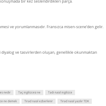
konuşmada bir kez seslendirdikleri parça.
esi ve yorumlanmasıdır. Fransızca misen-scene’den gelir.
i diyalog ve tasvirlerden oluşan, genellikle okunmaktan
es nedir
Taç ingilizcesi ne
Tadi nasıl ingilizce
izce ne demek
Tirad nasıl ezberlenir
Tirad nasıl yazılır TDK