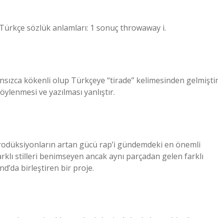
e-Türkçe sözlük anlamları: 1 sonuç throwaway i.
ansızca kökenli olup Türkçeye “tirade” kelimesinden gelmiştir
söylenmesi ve yazılması yanlıştır.
a prodüksiyonların artan gücü rap’i gündemdeki en önemli
arklı stilleri benimseyen ancak aynı parçadan gelen farklı
d’da birleştiren bir proje.