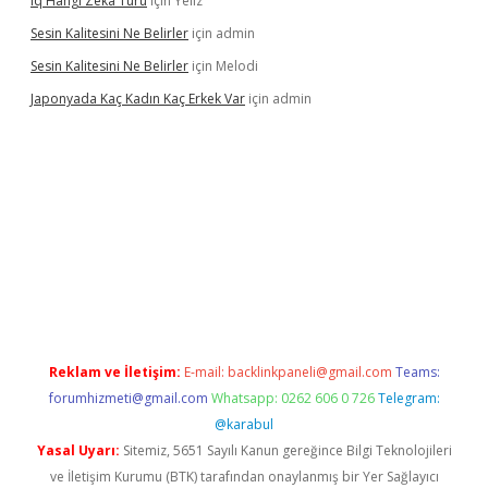
Iq Hangi Zeka Türü
için
Yeliz
Sesin Kalitesini Ne Belirler
için
admin
Sesin Kalitesini Ne Belirler
için
Melodi
Japonyada Kaç Kadın Kaç Erkek Var
için
admin
abella
Reklam ve İletişim:
E-mail:
backlinkpaneli@gmail.com
Teams:
forumhizmeti@gmail.com
Whatsapp: 0262 606 0 726
Telegram:
@karabul
Yasal Uyarı:
Sitemiz, 5651 Sayılı Kanun gereğince Bilgi Teknolojileri
ve İletişim Kurumu (BTK) tarafından onaylanmış bir Yer Sağlayıcı