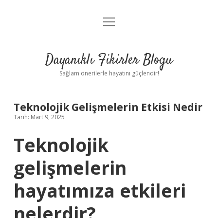
menüyü
Anasayfa
aç
Gizlilik Politikası
Dayanıklı Fikirler Blogu
Yasal Uyarı
Sağlam önerilerle hayatını güçlendir!
Hakkımızda
Teknolojik Gelişmelerin Etkisi Nedir
Tarih: Mart 9, 2025
Teknolojik
gelişmelerin
hayatımıza etkileri
nelerdir?