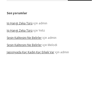
Son yorumlar
Iq Hangi Zeka Türü
için
admin
Iq Hangi Zeka Türü
için
Yeliz
Sesin Kalitesini Ne Belirler
için
admin
Sesin Kalitesini Ne Belirler
için
Melodi
Japonyada Kaç Kadın Kaç Erkek Var
için
admin
iabella