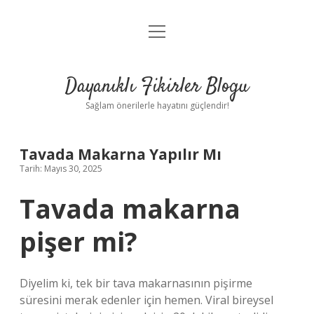
menüyü
Anasayfa
aç
Gizlilik Politikası
Dayanıklı Fikirler Blogu
Yasal Uyarı
Sağlam önerilerle hayatını güçlendir!
Hakkımızda
Tavada Makarna Yapılır Mı
Tarih: Mayıs 30, 2025
Tavada makarna
pişer mi?
Diyelim ki, tek bir tava makarnasının pişirme
süresini merak edenler için hemen. Viral bireysel