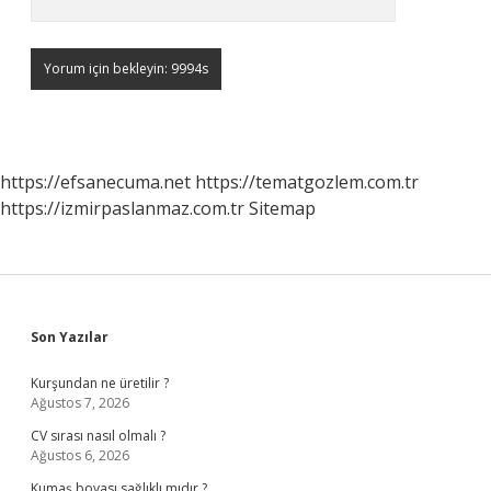
https://efsanecuma.net
https://tematgozlem.com.tr
https://izmirpaslanmaz.com.tr
Sitemap
Sidebar
Son Yazılar
Kurşundan ne üretilir ?
Ağustos 7, 2026
CV sırası nasıl olmalı ?
Ağustos 6, 2026
Kumaş boyası sağlıklı mıdır ?