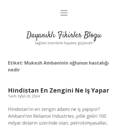
menüyü
Anasayfa
aç
Gizlilik Politikası
Dayanıklı Fikirler Blogu
Yasal Uyarı
Sağlam önerilerle hayatını güçlendir!
Hakkımızda
Etiket:
Mukesh Ambaninin oğlunun hastalığı
nedir
Hindistan En Zengini Ne Iş Yapar
Tarih: Eylül 26, 2024
Hindistan’ın en zengin adamı ne iş yapıyor?
Ambani’nin Reliance Industries, yıllık geliri 100
milyar doların üzerinde olan, petrokimyasallar,