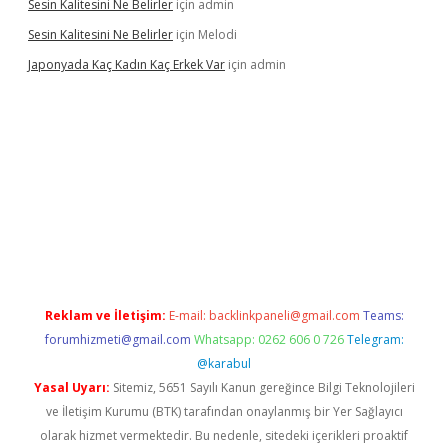
Sesin Kalitesini Ne Belirler
için
admin
Sesin Kalitesini Ne Belirler
için
Melodi
Japonyada Kaç Kadın Kaç Erkek Var
için
admin
iabella
Reklam ve İletişim:
E-mail:
backlinkpaneli@gmail.com
Teams:
forumhizmeti@gmail.com
Whatsapp: 0262 606 0 726
Telegram:
@karabul
Yasal Uyarı:
Sitemiz, 5651 Sayılı Kanun gereğince Bilgi Teknolojileri
ve İletişim Kurumu (BTK) tarafından onaylanmış bir Yer Sağlayıcı
olarak hizmet vermektedir. Bu nedenle, sitedeki içerikleri proaktif