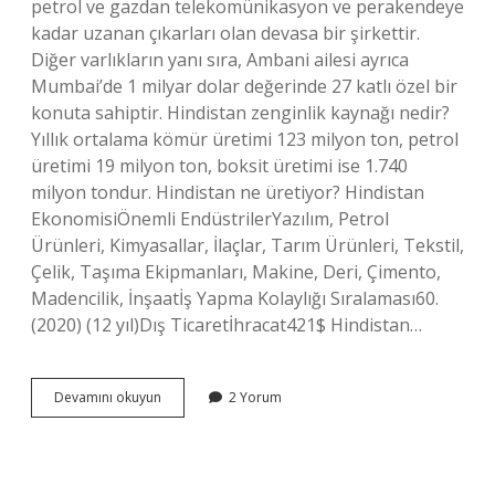
petrol ve gazdan telekomünikasyon ve perakendeye
kadar uzanan çıkarları olan devasa bir şirkettir.
Diğer varlıkların yanı sıra, Ambani ailesi ayrıca
Mumbai’de 1 milyar dolar değerinde 27 katlı özel bir
konuta sahiptir. Hindistan zenginlik kaynağı nedir?
Yıllık ortalama kömür üretimi 123 milyon ton, petrol
üretimi 19 milyon ton, boksit üretimi ise 1.740
milyon tondur. Hindistan ne üretiyor? Hindistan
EkonomisiÖnemli EndüstrilerYazılım, Petrol
Ürünleri, Kimyasallar, İlaçlar, Tarım Ürünleri, Tekstil,
Çelik, Taşıma Ekipmanları, Makine, Deri, Çimento,
Madencilik, İnşaatİş Yapma Kolaylığı Sıralaması60.
(2020) (12 yıl)Dış Ticaretİhracat421$ Hindistan…
Hindistan
Devamını okuyun
2 Yorum
En
Zengini
Ne
Iş