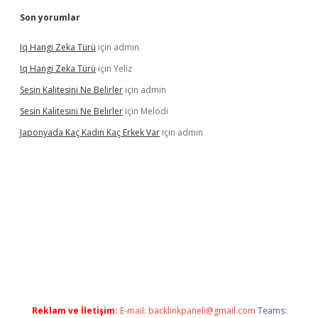
Son yorumlar
Iq Hangi Zeka Türü
için
admin
Iq Hangi Zeka Türü
için
Yeliz
Sesin Kalitesini Ne Belirler
için
admin
Sesin Kalitesini Ne Belirler
için
Melodi
Japonyada Kaç Kadın Kaç Erkek Var
için
admin
bella
Reklam ve İletişim:
E-mail:
backlinkpaneli@gmail.com
Teams: