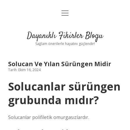
menüyü
Anasayfa
aç
Gizlilik Politikası
Dayanıklı Fikirler Blogu
Yasal Uyarı
Sağlam önerilerle hayatını güçlendir!
Hakkımızda
Solucan Ve Yılan Sürüngen Midir
Tarih: Ekim 16, 2024
Solucanlar sürüngen
grubunda mıdır?
Solucanlar polifiletik omurgasızlardır.