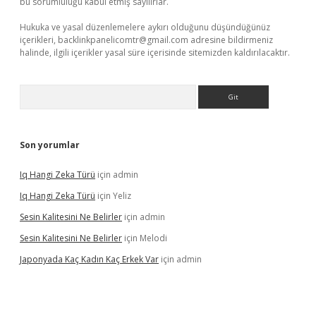
bu sorumluluğu kabul etmiş sayılırlar.
Hukuka ve yasal düzenlemelere aykırı olduğunu düşündüğünüz
içerikleri,
backlinkpanelicomtr@gmail.com
adresine bildirmeniz
halinde, ilgili içerikler yasal süre içerisinde sitemizden kaldırılacaktır.
Arama
Son yorumlar
Iq Hangi Zeka Türü
için
admin
Iq Hangi Zeka Türü
için
Yeliz
Sesin Kalitesini Ne Belirler
için
admin
Sesin Kalitesini Ne Belirler
için
Melodi
Japonyada Kaç Kadın Kaç Erkek Var
için
admin