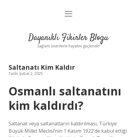
menüyü
Anasayfa
aç
Gizlilik Politikası
Dayanıklı Fikirler Blogu
Yasal Uyarı
Sağlam önerilerle hayatını güçlendir!
Hakkımızda
Saltanatı Kim Kaldır
Tarih: Şubat 2, 2025
Osmanlı saltanatını
kim kaldırdı?
Saltanat veya saltanatların kaldırılması, Türkiye
Büyük Millet Meclisi’nin 1 Kasım 1922’de kabul ettiği