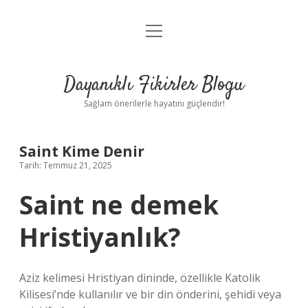
menüyü
Anasayfa
aç
Gizlilik Politikası
Dayanıklı Fikirler Blogu
Yasal Uyarı
Sağlam önerilerle hayatını güçlendir!
Hakkımızda
Saint Kime Denir
Tarih: Temmuz 21, 2025
Saint ne demek
Hristiyanlık?
Aziz kelimesi Hristiyan dininde, özellikle Katolik
Kilisesi’nde kullanılır ve bir din önderini, şehidi veya