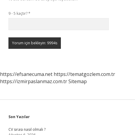
9 - 5 kaçtır?
*
https://efsanecuma.net
https://tematgozlem.com.tr
https://izmirpaslanmaz.com.tr
Sitemap
Sidebar
Son Yazılar
CV sırası nasıl olmalı ?
Ağustos 6, 2026