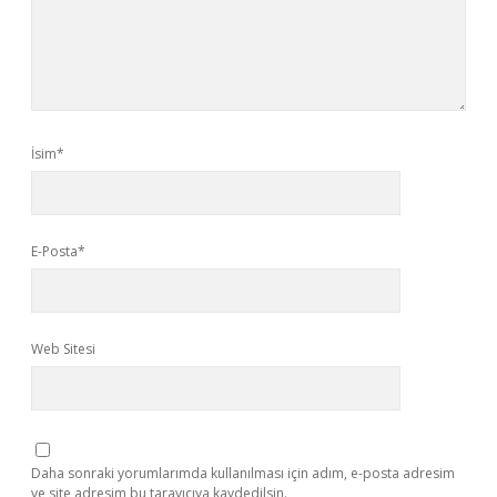
İsim*
E-Posta*
Web Sitesi
Daha sonraki yorumlarımda kullanılması için adım, e-posta adresim
ve site adresim bu tarayıcıya kaydedilsin.