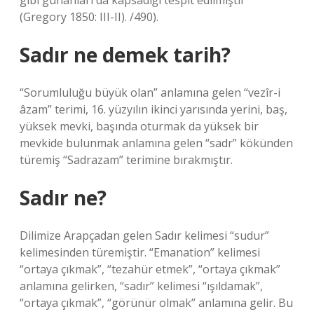
gibi günahları da kapsadığı tespit edilmiştir
(Gregory 1850: III-II). /490).
Sadır ne demek tarih?
“Sorumluluğu büyük olan” anlamına gelen “vezîr-i
âzam” terimi, 16. yüzyılın ikinci yarısında yerini, baş,
yüksek mevki, başında oturmak da yüksek bir
mevkide bulunmak anlamına gelen “sadr” kökünden
türemiş “Sadrazam” terimine bırakmıştır.
Sadır ne?
Dilimize Arapçadan gelen Sadır kelimesi “sudur”
kelimesinden türemiştir. “Emanation” kelimesi
“ortaya çıkmak”, “tezahür etmek”, “ortaya çıkmak”
anlamına gelirken, “sadır” kelimesi “ışıldamak”,
“ortaya çıkmak”, “görünür olmak” anlamına gelir. Bu