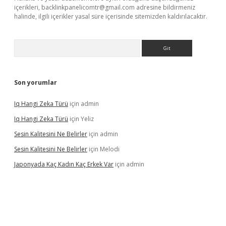
içerikleri,
backlinkpanelicomtr@gmail.com
adresine bildirmeniz
halinde, ilgili içerikler yasal süre içerisinde sitemizden kaldırılacaktır.
Arama
Son yorumlar
Iq Hangi Zeka Türü
için
admin
Iq Hangi Zeka Türü
için
Yeliz
Sesin Kalitesini Ne Belirler
için
admin
Sesin Kalitesini Ne Belirler
için
Melodi
Japonyada Kaç Kadın Kaç Erkek Var
için
admin