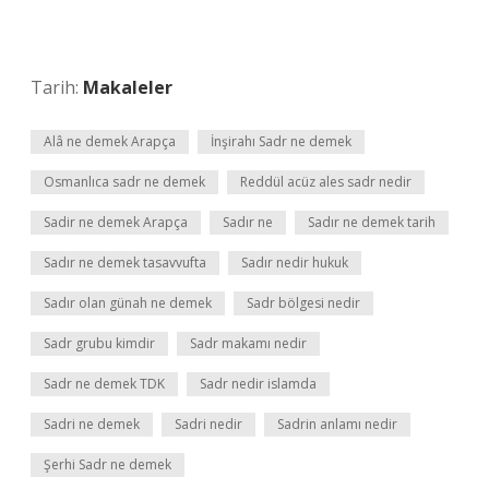
Tarih:
Makaleler
Alâ ne demek Arapça
İnşirahı Sadr ne demek
Osmanlıca sadr ne demek
Reddül acüz ales sadr nedir
Sadir ne demek Arapça
Sadır ne
Sadır ne demek tarih
Sadır ne demek tasavvufta
Sadır nedir hukuk
Sadır olan günah ne demek
Sadr bölgesi nedir
Sadr grubu kimdir
Sadr makamı nedir
Sadr ne demek TDK
Sadr nedir islamda
Sadri ne demek
Sadri nedir
Sadrin anlamı nedir
Şerhi Sadr ne demek