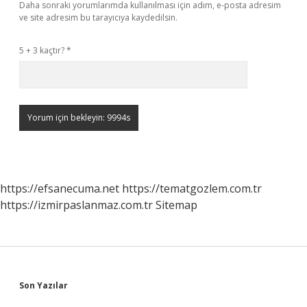
Daha sonraki yorumlarımda kullanılması için adım, e-posta adresim
ve site adresim bu tarayıcıya kaydedilsin.
5 + 3 kaçtır?
*
https://efsanecuma.net
https://tematgozlem.com.tr
https://izmirpaslanmaz.com.tr
Sitemap
Sidebar
Son Yazılar