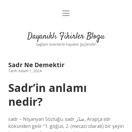
menüyü
Anasayfa
aç
Gizlilik Politikası
Dayanıklı Fikirler Blogu
Yasal Uyarı
Sağlam önerilerle hayatını güçlendir!
Hakkımızda
Sadr Ne Demektir
Tarih: Kasım 1, 2024
Sadr’in anlamı
nedir?
sadr – Nişanyan Sözlüğü. ṣadr صَدْر, Arapça ṣdr
kökünden gelir “1. göğüs, 2. (mecazi olarak) bir şeyin