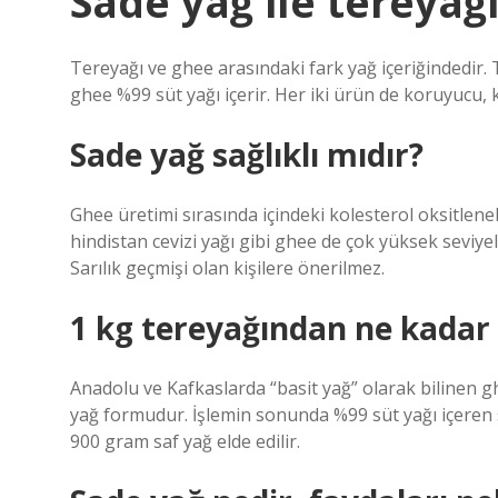
Sade yağ ile tereyağ
Tereyağı ve ghee arasındaki fark yağ içeriğindedir. T
ghee %99 süt yağı içerir. Her iki ürün de koruyucu, 
Sade yağ sağlıklı mıdır?
Ghee üretimi sırasında içindeki kolesterol oksitlenebil
hindistan cevizi yağı gibi ghee de çok yüksek seviyele
Sarılık geçmişi olan kişilere önerilmez.
1 kg tereyağından ne kadar 
Anadolu ve Kafkaslarda “basit yağ” olarak bilinen g
yağ formudur. İşlemin sonunda %99 süt yağı içeren s
900 gram saf yağ elde edilir.