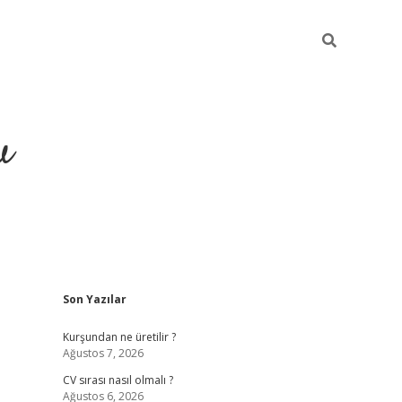
u
Sidebar
Son Yazılar
piabella
Kurşundan ne üretilir ?
Ağustos 7, 2026
CV sırası nasıl olmalı ?
Ağustos 6, 2026