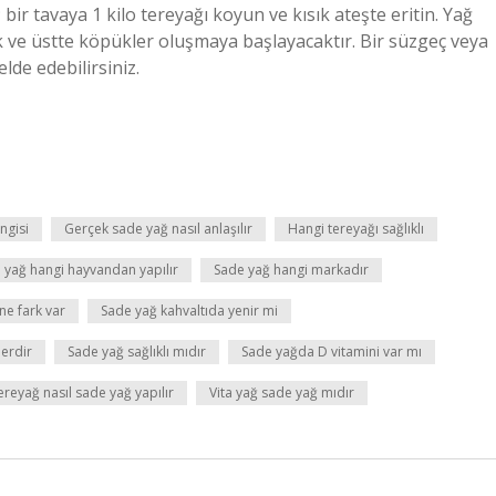
ir tavaya 1 kilo tereyağı koyun ve kısık ateşte eritin. Yağ
k ve üstte köpükler oluşmaya başlayacaktır. Bir süzgeç veya
lde edebilirsiniz.
ngisi
Gerçek sade yağ nasıl anlaşılır
Hangi tereyağı sağlıklı
 yağ hangi hayvandan yapılır
Sade yağ hangi markadır
ne fark var
Sade yağ kahvaltıda yenir mi
lerdir
Sade yağ sağlıklı mıdır
Sade yağda D vitamini var mı
ereyağ nasıl sade yağ yapılır
Vita yağ sade yağ mıdır