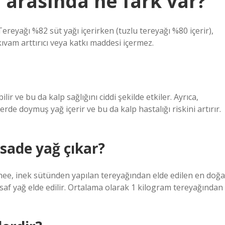
ı arasında ne fark var?
ereyağı %82 süt yağı içerirken (tuzlu tereyağı %80 içerir),
kıvam arttırıcı veya katkı maddesi içermez.
ir ve bu da kalp sağlığını ciddi şekilde etkiler. Ayrıca,
rde doymuş yağ içerir ve bu da kalp hastalığı riskini artırır.
sade yağ çıkar?
hee, inek sütünden yapılan tereyağından elde edilen en doğa
af yağ elde edilir. Ortalama olarak 1 kilogram tereyağından