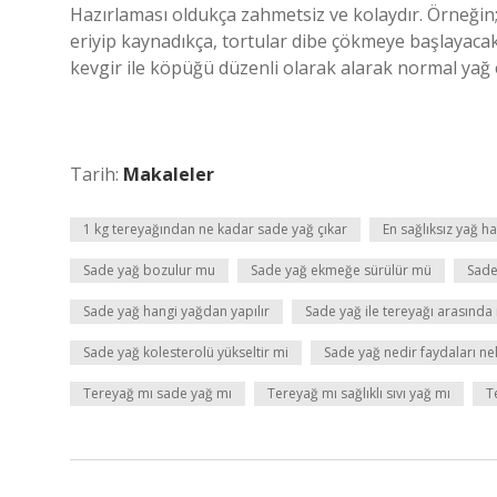
Hazırlaması oldukça zahmetsiz ve kolaydır. Örneğin; b
eriyip kaynadıkça, tortular dibe çökmeye başlayaca
kevgir ile köpüğü düzenli olarak alarak normal yağ e
Tarih:
Makaleler
1 kg tereyağından ne kadar sade yağ çıkar
En sağlıksız yağ ha
Sade yağ bozulur mu
Sade yağ ekmeğe sürülür mü
Sade
Sade yağ hangi yağdan yapılır
Sade yağ ile tereyağı arasında 
Sade yağ kolesterolü yükseltir mi
Sade yağ nedir faydaları ne
Tereyağ mı sade yağ mı
Tereyağ mı sağlıklı sıvı yağ mı
T