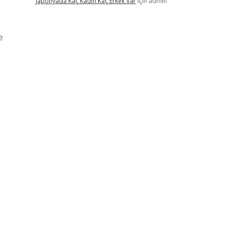
Japonyada Kaç Kadın Kaç Erkek Var
için
admin
e