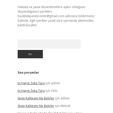
Hukuka ve yasal düzenlemelere aykırı olduğunu
düşündüğünüz içerikleri,
backlinkpanelicomtr@gmail.com
adresine bildirmeniz
halinde, ilgili içerikler yasal süre içerisinde sitemizden
kaldırılacaktır.
Arama
Son yorumlar
Iq Hangi Zeka Türü
için
admin
Iq Hangi Zeka Türü
için
Yeliz
Sesin Kalitesini Ne Belirler
için
admin
Sesin Kalitesini Ne Belirler
için
Melodi