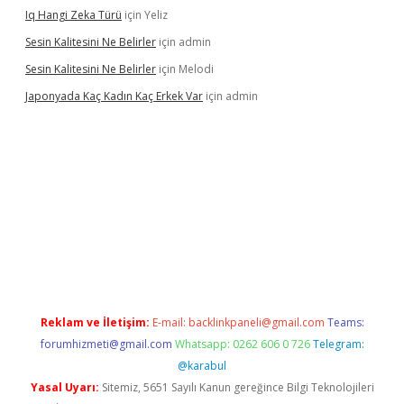
Iq Hangi Zeka Türü
için
Yeliz
Sesin Kalitesini Ne Belirler
için
admin
Sesin Kalitesini Ne Belirler
için
Melodi
Japonyada Kaç Kadın Kaç Erkek Var
için
admin
ella
Reklam ve İletişim:
E-mail:
backlinkpaneli@gmail.com
Teams:
forumhizmeti@gmail.com
Whatsapp: 0262 606 0 726
Telegram:
@karabul
Yasal Uyarı:
Sitemiz, 5651 Sayılı Kanun gereğince Bilgi Teknolojileri