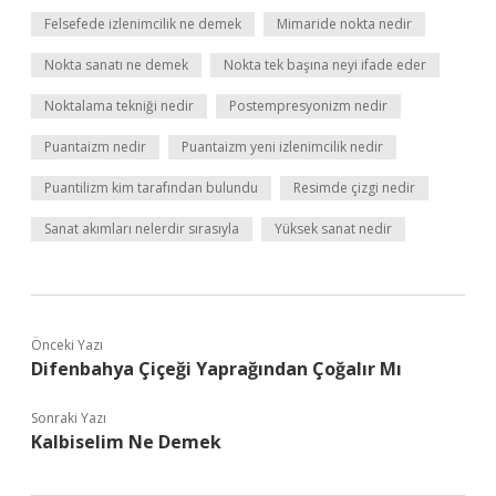
Felsefede izlenimcilik ne demek
Mimaride nokta nedir
Nokta sanatı ne demek
Nokta tek başına neyi ifade eder
Noktalama tekniği nedir
Postempresyonizm nedir
Puantaizm nedir
Puantaizm yeni izlenimcilik nedir
Puantilizm kim tarafından bulundu
Resimde çizgi nedir
Sanat akımları nelerdir sırasıyla
Yüksek sanat nedir
Önceki Yazı
Difenbahya Çiçeği Yaprağından Çoğalır Mı
Sonraki Yazı
Kalbiselim Ne Demek