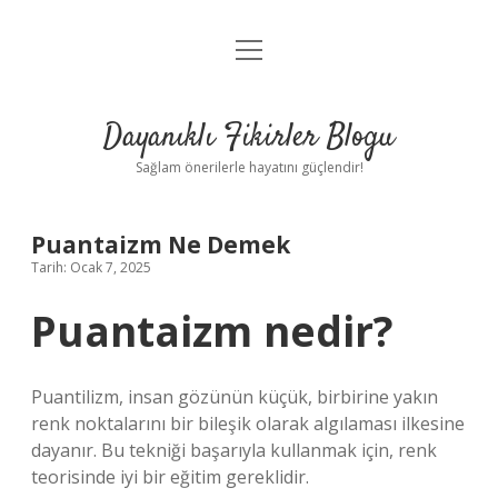
menüyü
Anasayfa
aç
Gizlilik Politikası
Dayanıklı Fikirler Blogu
Yasal Uyarı
Sağlam önerilerle hayatını güçlendir!
Hakkımızda
Puantaizm Ne Demek
Tarih: Ocak 7, 2025
Puantaizm nedir?
Puantilizm, insan gözünün küçük, birbirine yakın
renk noktalarını bir bileşik olarak algılaması ilkesine
dayanır. Bu tekniği başarıyla kullanmak için, renk
teorisinde iyi bir eğitim gereklidir.