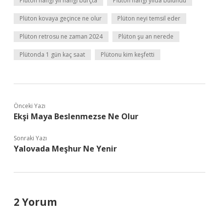
Plüton hangi yıl hangi burçta
Plüton hangi yılda bulundu
Plüton kovaya geçince ne olur
Plüton neyi temsil eder
Plüton retrosu ne zaman 2024
Plüton şu an nerede
Plütonda 1 gün kaç saat
Plütonu kim keşfetti
Önceki Yazı
Ekşi Maya Beslenmezse Ne Olur
Sonraki Yazı
Yalovada Meşhur Ne Yenir
2 Yorum