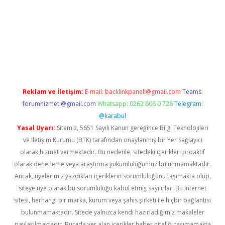
la
Reklam ve İletişim:
E-mail:
backlinkpaneli@gmail.com
Teams:
forumhizmeti@gmail.com
Whatsapp: 0262 606 0 726
Telegram:
@karabul
Yasal Uyarı:
Sitemiz, 5651 Sayılı Kanun gereğince Bilgi Teknolojileri
ve İletişim Kurumu (BTK) tarafından onaylanmış bir Yer Sağlayıcı
olarak hizmet vermektedir. Bu nedenle, sitedeki içerikleri proaktif
olarak denetleme veya araştırma yükümlülüğümüz bulunmamaktadır.
Ancak, üyelerimiz yazdıkları içeriklerin sorumluluğunu taşımakta olup,
siteye üye olarak bu sorumluluğu kabul etmiş sayılırlar. Bu internet
sitesi, herhangi bir marka, kurum veya şahıs şirketi ile hiçbir bağlantısı
bulunmamaktadır. Sitede yalnızca kendi hazırladığımız makaleler
paylaşılmaktadır. Burada yer alan içerikler haber niteliği taşımamakta