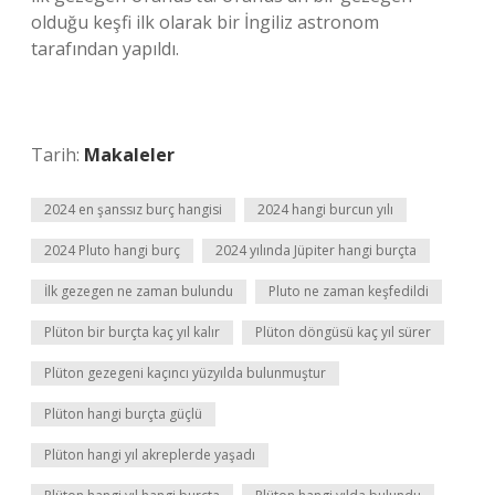
olduğu keşfi ilk olarak bir İngiliz astronom
tarafından yapıldı.
Tarih:
Makaleler
2024 en şanssız burç hangisi
2024 hangi burcun yılı
2024 Pluto hangi burç
2024 yılında Jüpiter hangi burçta
İlk gezegen ne zaman bulundu
Pluto ne zaman keşfedildi
Plüton bir burçta kaç yıl kalır
Plüton döngüsü kaç yıl sürer
Plüton gezegeni kaçıncı yüzyılda bulunmuştur
Plüton hangi burçta güçlü
Plüton hangi yıl akreplerde yaşadı