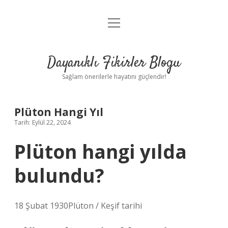
menüyü
Anasayfa
aç
Gizlilik Politikası
Dayanıklı Fikirler Blogu
Yasal Uyarı
Sağlam önerilerle hayatını güçlendir!
Hakkımızda
Plüton Hangi Yıl
Tarih: Eylül 22, 2024
Plüton hangi yılda
bulundu?
18 Şubat 1930Plüton / Keşif tarihi