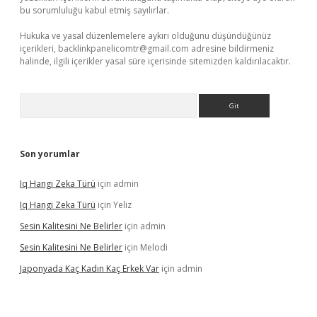
bu sorumluluğu kabul etmiş sayılırlar.
Hukuka ve yasal düzenlemelere aykırı olduğunu düşündüğünüz
içerikleri,
backlinkpanelicomtr@gmail.com
adresine bildirmeniz
halinde, ilgili içerikler yasal süre içerisinde sitemizden kaldırılacaktır.
Arama
Son yorumlar
Iq Hangi Zeka Türü
için
admin
Iq Hangi Zeka Türü
için
Yeliz
Sesin Kalitesini Ne Belirler
için
admin
Sesin Kalitesini Ne Belirler
için
Melodi
Japonyada Kaç Kadın Kaç Erkek Var
için
admin