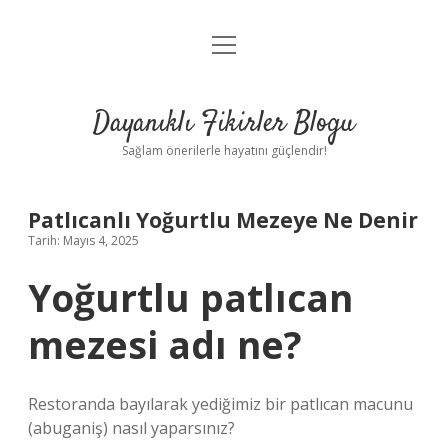
menüyü
Anasayfa
aç
Gizlilik Politikası
Dayanıklı Fikirler Blogu
Yasal Uyarı
Sağlam önerilerle hayatını güçlendir!
Hakkımızda
Patlıcanlı Yoğurtlu Mezeye Ne Denir
Tarih: Mayıs 4, 2025
Yoğurtlu patlıcan
mezesi adı ne?
Restoranda bayılarak yediğimiz bir patlıcan macunu
(abuganiş) nasıl yaparsınız?