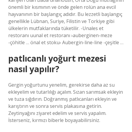
kariyeri olan Baba Ghanoush, Orta Doğu mutfağının
önemli bir kısmının ve önde gelen rolün ana evcil
hayvanının bir başlangıç ​​adıdır. Bu lezzetli başlangıç ​​
genellikle Lübnan, Suriye, Filistin ve Torkiye gibi
ülkelerin mutfaklarında tüketilir. -Unales et
restoranı uunal et restoranı ›auberginen-meze
-çöhitle … önal et stoku› Aubergin-line-line -çeşitle …
patlıcanlı yoğurt mezesi
nasıl yapılır?
Gergin yoğurtunu yenelim, gerekirse daha az su
ekleyelim ve tutarlılığı açalım. Sızan sarımsak ekleyin
ve tuza sığdırın. Doğranmış patlıcanları ekleyin ve
karıştırın ve sonra servis plakasına getirin.
Zeytinyağını ziyaret edelim ve servis yapalım.
İsterseniz, kırmızı biberle boyayabilirsiniz.