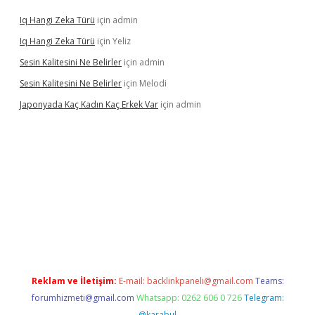
Iq Hangi Zeka Türü
için
admin
Iq Hangi Zeka Türü
için
Yeliz
Sesin Kalitesini Ne Belirler
için
admin
Sesin Kalitesini Ne Belirler
için
Melodi
Japonyada Kaç Kadın Kaç Erkek Var
için
admin
lla
Reklam ve İletişim:
E-mail:
backlinkpaneli@gmail.com
Teams:
forumhizmeti@gmail.com
Whatsapp: 0262 606 0 726
Telegram:
@karabul