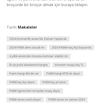
broşürde bir broşür almak için buraya tıklayın.
Tarih:
Makaleler
2024 Komiserlik sınavı Ne Zaman Yapılacak
2024 PAEM alımı olacak mı
2024 PAEMe kaç kişi başvurdu
4 yıllık üniversite mezunu komiser olabilir mi
En iyi polis akademisi hangisi
Komiser maaşı kaç TL
Paem hangi illerde var
PAEM hangi KPSS ile alıyor
PAEM kaç kişi alıyor
PAEM kaç yıl sürer
PAEM öğrencileri ne kadar maaş alıyor
PAEM sınavı nasıl oluyor
PAEM sınavı ne zaman 2024