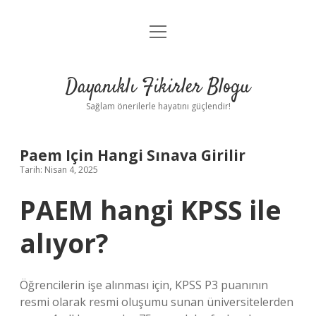
menüyü
Anasayfa
aç
Gizlilik Politikası
Dayanıklı Fikirler Blogu
Yasal Uyarı
Sağlam önerilerle hayatını güçlendir!
Hakkımızda
Paem Için Hangi Sınava Girilir
Tarih: Nisan 4, 2025
PAEM hangi KPSS ile
alıyor?
Öğrencilerin işe alınması için, KPSS P3 puanının
resmi olarak resmi oluşumu sunan üniversitelerden