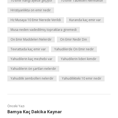
10 Emir hangi ayette geçiyor
10 Emir Tabletleri Nerededir
Hristiyanlıkta on emir nedir
Hz Musaya 10 Emir Nerede Verildi
Kuranda kaç emir var
Musa neden vadedilmiş topraklara giremedi
On Emir Maddeleri Nelerdir
On Emir Nedir Din
Tevrattada kaç emir var
Yahudilerde On Emir nedir
Yahudilerin kaç mezhebi var
Yahudilerin lideri kimdir
Yahudilerin ön şartları nelerdir
Yahudilik sembolleri nelerdir
Yahudilikteki 10 emir nedir
Önceki Yazı
Bamya Kaç Dakika Kaynar