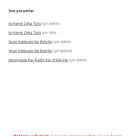
Son yorumlar
Iq Hangi Zeka Türü
için
admin
Iq Hangi Zeka Türü
için
Yeliz
Sesin Kalitesini Ne Belirler
için
admin
Sesin Kalitesini Ne Belirler
için
Melodi
Japonyada Kaç Kadın Kaç Erkek Var
için
admin
la