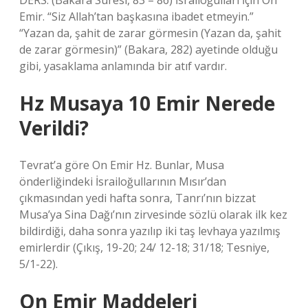
DERS: (Bakara Suresi, 83 – 86) İsrailoğulları İçin On
Emir. “Siz Allah’tan başkasına ibadet etmeyin.”
“Yazan da, şahit de zarar görmesin (Yazan da, şahit
de zarar görmesin)” (Bakara, 282) ayetinde olduğu
gibi, yasaklama anlamında bir atıf vardır.
Hz Musaya 10 Emir Nerede
Verildi?
Tevrat’a göre On Emir Hz. Bunlar, Musa
önderliğindeki İsrailoğullarının Mısır’dan
çıkmasından yedi hafta sonra, Tanrı’nın bizzat
Musa’ya Sina Dağı’nın zirvesinde sözlü olarak ilk kez
bildirdiği, daha sonra yazılıp iki taş levhaya yazılmış
emirlerdir (Çıkış, 19-20; 24/ 12-18; 31/18; Tesniye,
5/1-22).
On Emir Maddeleri