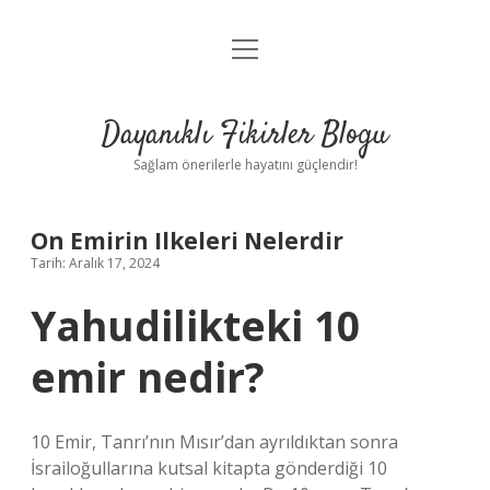
menüyü
Anasayfa
aç
Gizlilik Politikası
Dayanıklı Fikirler Blogu
Yasal Uyarı
Sağlam önerilerle hayatını güçlendir!
Hakkımızda
On Emirin Ilkeleri Nelerdir
Tarih: Aralık 17, 2024
Yahudilikteki 10
emir nedir?
10 Emir, Tanrı’nın Mısır’dan ayrıldıktan sonra
İsrailoğullarına kutsal kitapta gönderdiği 10