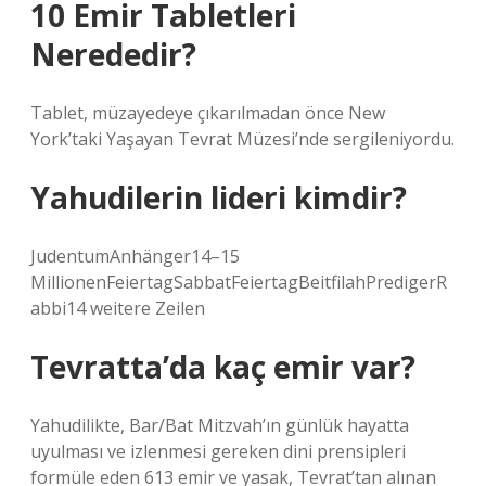
10 Emir Tabletleri
Nerededir?
Tablet, müzayedeye çıkarılmadan önce New
York’taki Yaşayan Tevrat Müzesi’nde sergileniyordu.
Yahudilerin lideri kimdir?
JudentumAnhänger14–15
MillionenFeiertagSabbatFeiertagBeitfilahPredigerR
abbi14 weitere Zeilen
Tevratta’da kaç emir var?
Yahudilikte, Bar/Bat Mitzvah’ın günlük hayatta
uyulması ve izlenmesi gereken dini prensipleri
formüle eden 613 emir ve yasak, Tevrat’tan alınan