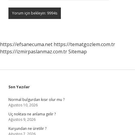
https://efsanecuma.net
https://tematgozlem.com.tr
https://izmirpaslanmaz.com.tr
Sitemap
Sidebar
Son Yazılar
Normal bulgurdan kısır olur mu ?
Ağustos 10, 2026
Uç noktası ne anlama gelir ?
Ağustos 9, 2026
Kurşundan ne üretilir ?
Ağustos 7, 2026