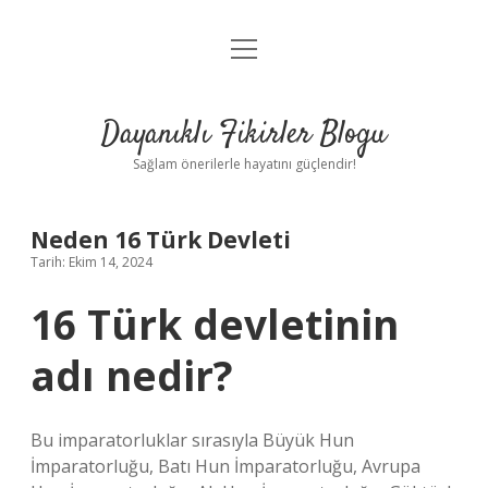
menüyü
Anasayfa
aç
Gizlilik Politikası
Dayanıklı Fikirler Blogu
Yasal Uyarı
Sağlam önerilerle hayatını güçlendir!
Hakkımızda
Neden 16 Türk Devleti
Tarih: Ekim 14, 2024
16 Türk devletinin
adı nedir?
Bu imparatorluklar sırasıyla Büyük Hun
İmparatorluğu, Batı Hun İmparatorluğu, Avrupa