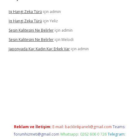
Iq Hangi Zeka Türü
için
admin
Iq Hangi Zeka Türü
için
Yeliz
Sesin Kalitesini Ne Belirler
için
admin
Sesin Kalitesini Ne Belirler
için
Melodi
Japonyada Kaç Kadın Kaç Erkek Var
için
admin
iabella
Reklam ve İletişim:
E-mail:
backlinkpaneli@gmail.com
Teams:
forumhizmeti@gmail.com
Whatsapp: 0262 606 0 726
Telegram: