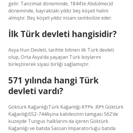
gelir. Tanzimat döneminde, 1844’te Abdülmecid
döneminde, bayraktaki yıldız beş köşeli halini
almıştır. Beş köşeli yıldız insanı sembolize eder.
İlk Türk devleti hangisidir?
Asya Hun Devleti, tarihte bilinen ilk Türk devleti
olup, Orta Asya’da yaşayan Türk boylarını
birleştirerek siyasi birliği sağlamıştır.
571 yılında hangi Türk
devleti vardı?
Göktürk KağanlığıTürk Kağanlığı 𐰚𐰇𐰜: 𐱅𐰇𐰼𐰰 Göktürk
Kağanlığı552-744Aşina kabilesinin tamgası 562’de
kuzeyde Tungus halklarını da içeren Göktürk
Kağanlığı ve batıda Sassan İmparatorluğu batıda