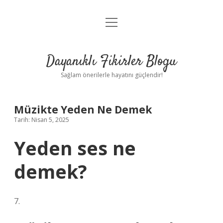
menüyü
Anasayfa
aç
Gizlilik Politikası
Dayanıklı Fikirler Blogu
Yasal Uyarı
Sağlam önerilerle hayatını güçlendir!
Hakkımızda
Müzikte Yeden Ne Demek
Tarih: Nisan 5, 2025
Yeden ses ne
demek?
7.