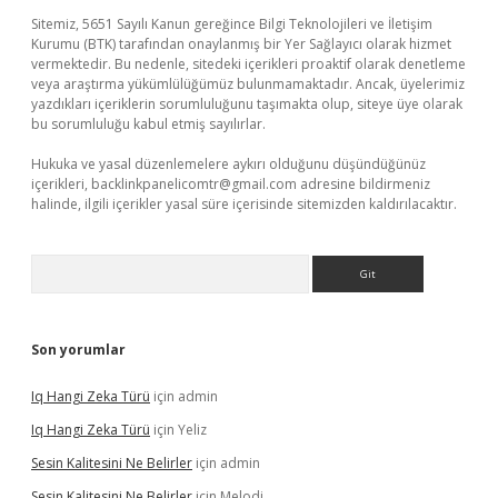
Sitemiz, 5651 Sayılı Kanun gereğince Bilgi Teknolojileri ve İletişim
Kurumu (BTK) tarafından onaylanmış bir Yer Sağlayıcı olarak hizmet
vermektedir. Bu nedenle, sitedeki içerikleri proaktif olarak denetleme
veya araştırma yükümlülüğümüz bulunmamaktadır. Ancak, üyelerimiz
yazdıkları içeriklerin sorumluluğunu taşımakta olup, siteye üye olarak
bu sorumluluğu kabul etmiş sayılırlar.
Hukuka ve yasal düzenlemelere aykırı olduğunu düşündüğünüz
içerikleri,
backlinkpanelicomtr@gmail.com
adresine bildirmeniz
halinde, ilgili içerikler yasal süre içerisinde sitemizden kaldırılacaktır.
Arama
Son yorumlar
Iq Hangi Zeka Türü
için
admin
Iq Hangi Zeka Türü
için
Yeliz
Sesin Kalitesini Ne Belirler
için
admin
Sesin Kalitesini Ne Belirler
için
Melodi