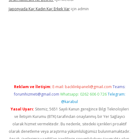
Japonyada Kaç Kadın Kaç Erkek Var
için
admin
bella
Reklam ve İletişim:
E-mail:
backlinkpaneli@gmail.com
Teams:
forumhizmeti@gmail.com
Whatsapp: 0262 606 0 726
Telegram:
@karabul
Yasal Uyarı:
Sitemiz, 5651 Sayılı Kanun gereğince Bilgi Teknolojileri
ve İletişim Kurumu (BTK) tarafından onaylanmış bir Yer Sağlayıcı
olarak hizmet vermektedir. Bu nedenle, sitedeki içerikleri proaktif
olarak denetleme veya araştırma yükümlülüğümüz bulunmamaktadır.
Ancak, üyelerimiz yazdıkları içeriklerin sorumluluğunu taşımakta olup,