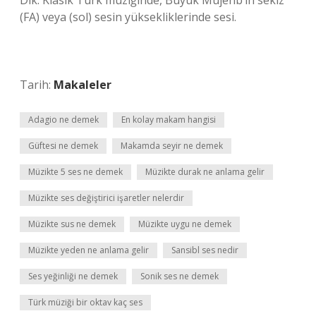
Dik. Klasik Türk müziğinde, Büyük Mujenb’in sekiz
(FA) veya (sol) sesin yüksekliklerinde sesi.
Tarih:
Makaleler
Adagio ne demek
En kolay makam hangisi
Güftesi ne demek
Makamda seyir ne demek
Müzikte 5 ses ne demek
Müzikte durak ne anlama gelir
Müzikte ses değiştirici işaretler nelerdir
Müzikte sus ne demek
Müzikte uygu ne demek
Müzikte yeden ne anlama gelir
Sansibl ses nedir
Ses yeğinliği ne demek
Sonik ses ne demek
Türk müziği bir oktav kaç ses