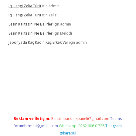
Iq Hangi Zeka Türü
için
admin
Iq Hangi Zeka Türü
için
Yeliz
Sesin Kalitesini Ne Belirler
için
admin
Sesin Kalitesini Ne Belirler
için
Melodi
Japonyada Kaç Kadın Kaç Erkek Var
için
admin
la
Reklam ve İletişim:
E-mail:
backlinkpaneli@gmail.com
Teams:
forumhizmeti@gmail.com
Whatsapp: 0262 606 0 726
Telegram:
@karabul