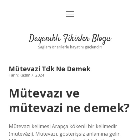
menüyü
Anasayfa
aç
Gizlilik Politikası
Dayanıklı Fikirler Blogu
Yasal Uyarı
Sağlam önerilerle hayatını güçlendir!
Hakkımızda
Mütevazi Tdk Ne Demek
Tarih: Kasım 7, 2024
Mütevazı ve
mütevazi ne demek?
Mütevazı kelimesi Arapça kökenli bir kelimedir
(mutevāżi). Mütevazı, gösterişsiz anlamına gelir.