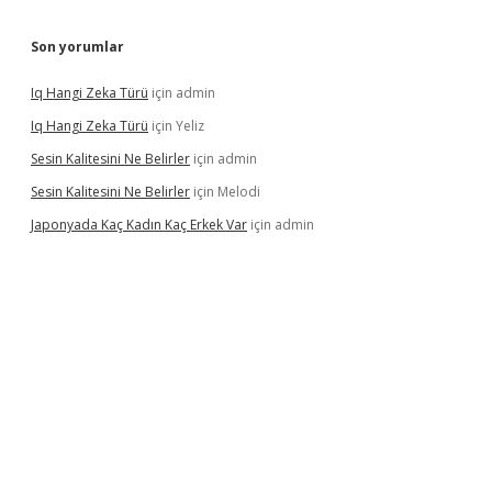
Son yorumlar
Iq Hangi Zeka Türü
için
admin
Iq Hangi Zeka Türü
için
Yeliz
Sesin Kalitesini Ne Belirler
için
admin
Sesin Kalitesini Ne Belirler
için
Melodi
Japonyada Kaç Kadın Kaç Erkek Var
için
admin
la