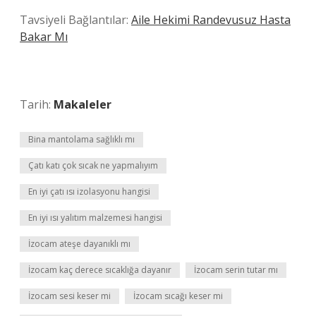
Tavsiyeli Bağlantılar:
Aile Hekimi Randevusuz Hasta
Bakar Mı
Tarih:
Makaleler
Bina mantolama sağlıklı mı
Çatı katı çok sıcak ne yapmalıyım
En iyi çatı ısı izolasyonu hangisi
En iyi ısı yalıtım malzemesi hangisi
İzocam ateşe dayanıklı mı
İzocam kaç derece sıcaklığa dayanır
İzocam serin tutar mı
İzocam sesi keser mi
İzocam sıcağı keser mi