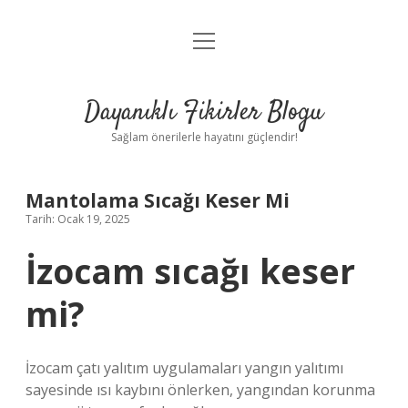
menüyü
Anasayfa
aç
Gizlilik Politikası
Dayanıklı Fikirler Blogu
Yasal Uyarı
Sağlam önerilerle hayatını güçlendir!
Hakkımızda
Mantolama Sıcağı Keser Mi
Tarih: Ocak 19, 2025
İzocam sıcağı keser
mi?
İzocam çatı yalıtım uygulamaları yangın yalıtımı
sayesinde ısı kaybını önlerken, yangından korunma