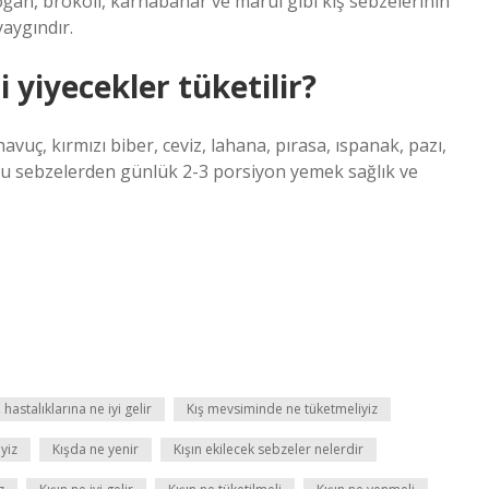
ğan, brokoli, karnabahar ve marul gibi kış sebzelerinin
yaygındır.
yiyecekler tüketilir?
vuç, kırmızı biber, ceviz, lahana, pırasa, ıspanak, pazı,
Bu sebzelerden günlük 2-3 porsiyon yemek sağlık ve
 hastalıklarına ne iyi gelir
Kış mevsiminde ne tüketmeliyiz
yiz
Kışda ne yenir
Kışın ekilecek sebzeler nelerdir