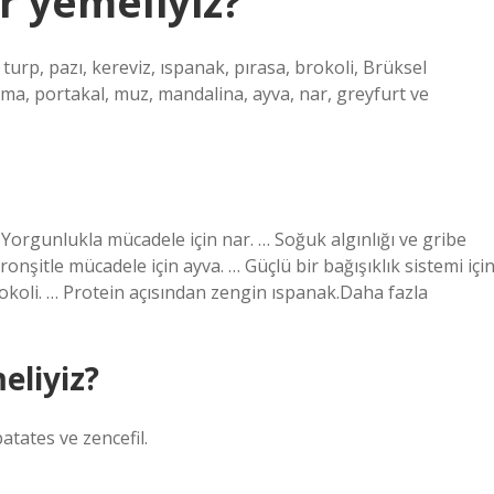
r yemeliyiz?
turp, pazı, kereviz, ıspanak, pırasa, brokoli, Brüksel
ma, portakal, muz, mandalina, ayva, nar, greyfurt ve
 Yorgunlukla mücadele için nar. … Soğuk algınlığı ve gribe
nşitle mücadele için ayva. … Güçlü bir bağışıklık sistemi içi
okoli. … Protein açısından zengin ıspanak.Daha fazla
eliyiz?
atates ve zencefil.