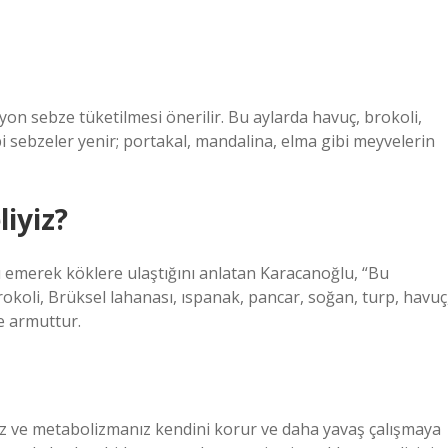
n sebze tüketilmesi önerilir. Bu aylarda havuç, brokoli,
 sebzeler yenir; portakal, mandalina, elma gibi meyvelerin
iyiz?
ı emerek köklere ulaştığını anlatan Karacanoğlu, “Bu
koli, Brüksel lahanası, ıspanak, pancar, soğan, turp, havuç
e armuttur.
uz ve metabolizmanız kendini korur ve daha yavaş çalışmaya