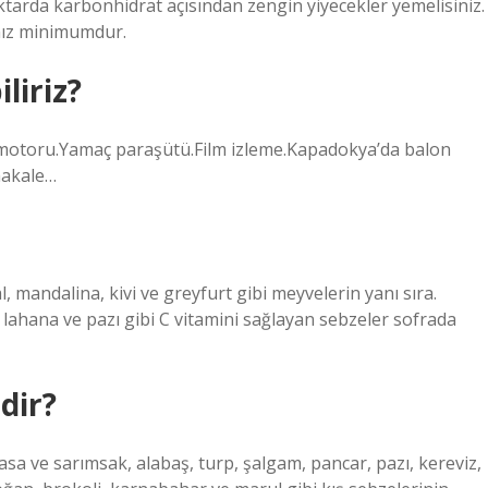
miktarda karbonhidrat açısından zengin yiyecekler yemelisiniz.
ınız minimumdur.
liriz?
 motoru.Yamaç paraşütü.Film izleme.Kapadokya’da balon
makale…
al, mandalina, kivi ve greyfurt gibi meyvelerin yanı sıra.
, lahana ve pazı gibi C vitamini sağlayan sebzeler sofrada
dir?
rasa ve sarımsak, alabaş, turp, şalgam, pancar, pazı, kereviz,