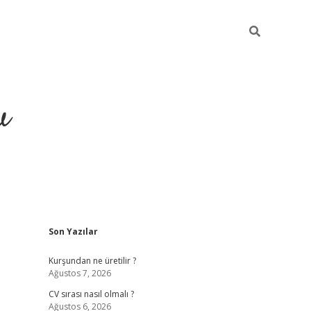
u
Sidebar
Son Yazılar
piabella
Kurşundan ne üretilir ?
Ağustos 7, 2026
CV sırası nasıl olmalı ?
Ağustos 6, 2026