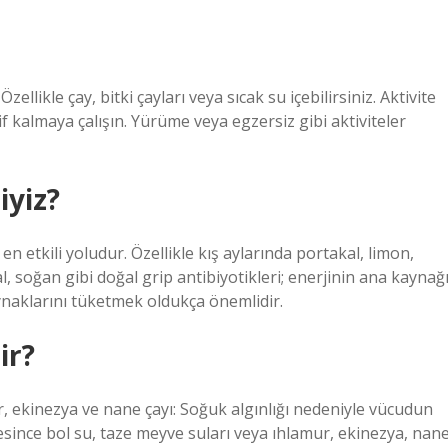
ellikle çay, bitki çayları veya sıcak su içebilirsiniz. Aktivite
if kalmaya çalışın. Yürüme veya egzersiz gibi aktiviteler
iyiz?
n etkili yoludur. Özellikle kış aylarında portakal, limon,
l, soğan gibi doğal grip antibiyotikleri; enerjinin ana kaynağ
aynaklarını tüketmek oldukça önemlidir.
ir?
ur, ekinezya ve nane çayı: Soğuk algınlığı nedeniyle vücudun
resince bol su, taze meyve suları veya ıhlamur, ekinezya, nan