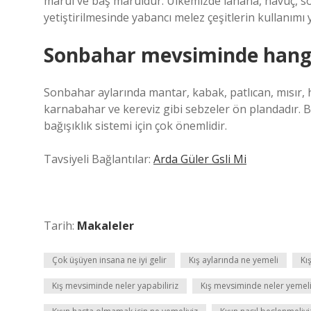
marul ve baş maruldur. Ülkemizde lahana, havuç, so
yetiştirilmesinde yabancı melez çeşitlerin kullanımı 
Sonbahar mevsiminde hangi 
Sonbahar aylarında mantar, kabak, patlıcan, mısır, ha
karnabahar ve kereviz gibi sebzeler ön plandadır. 
bağışıklık sistemi için çok önemlidir.
Tavsiyeli Bağlantılar:
Arda Güler Gsli Mi
Tarih:
Makaleler
Çok üşüyen insana ne iyi gelir
Kış aylarında ne yemeli
Kış
Kış mevsiminde neler yapabiliriz
Kış mevsiminde neler yemeli