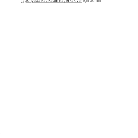
Japonyada Kaç Kadın Kaç Erkek Var
için
admin
ı
e