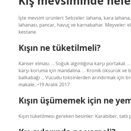
Kış mevsiminde nele
İşte mevsim ürünleri: Sebzeler: lahana, kara lahana, 
lahanası, pancar, havuç ve karnabahar. Meyveler: el
kestane.
Kışın ne tüketilmeli?
Kanser elması. … Soğuk algınlığına karşı portakal. …
karşı koruma için mandalina. … Kronik öksürük ve bro
balkabağı … Vücudu toksinlerden arındırmak için br
makale…•19 Aralık 2017
Kışın üşümemek için ne yem
Kışın tüketilmesi gereken besinler: Karabiber, tatlı p