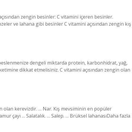
açısından zengin besinler: C vitamini içeren besinler.
ebzeler ve lahana gibi besinler C vitamini açısından zengin kış
beslenmenize dengeli miktarda protein, karbonhidrat, yağ,
etimine dikkat etmelisiniz. C vitamini açısından zengin olan
n olan kerevizdir. … Nar. Kış mevsiminin en popüler
amur çayı … Salatalık. … Salep. … Brüksel lahanasıDaha fazla