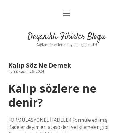
menüyü
Anasayfa
aç
Gizlilik Politikası
Dayanıklı Fikirler Blogu
Yasal Uyarı
Sağlam önerilerle hayatını güçlendir!
Hakkımızda
Kalıp Söz Ne Demek
Tarih: Kasım 26, 2024
Kalıp sözlere ne
denir?
FORMÜLASYONEL İFADELER Formüle edilmiş
ifadeler deyimler, atasözleri ve ikilemeler gibi