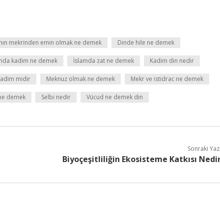
ahın mekrinden emin olmak ne demek
Dinde hile ne demek
amda kadim ne demek
İslamda zat ne demek
Kadim din nedir
kadim midir
Meknuz olmak ne demek
Mekr ve istidrac ne demek
 ne demek
Selbi nedir
Vücud ne demek din
Sonraki Yaz
Biyoçeşitliliğin Ekosisteme Katkısı Nedi