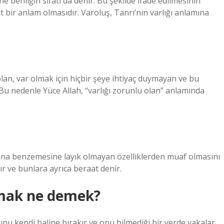
ğine benliğin sıfatı da denir. Bu şekilde ifade edilmesinin
it bir anlam olmasıdır. Varoluş, Tanrı’nın varlığı anlamına
olan, var olmak için hiçbir şeye ihtiyaç duymayan ve bu
Bu nedenle Yüce Allah, “varlığı zorunlu olan” anlamında
klarına benzemesine layık olmayan özelliklerden muaf olmasını
ır ve bunlara ayrıca beraat denir.
lmak ne demek?
 kendi haline bırakır ve onu bilmediği bir yerde yakalar