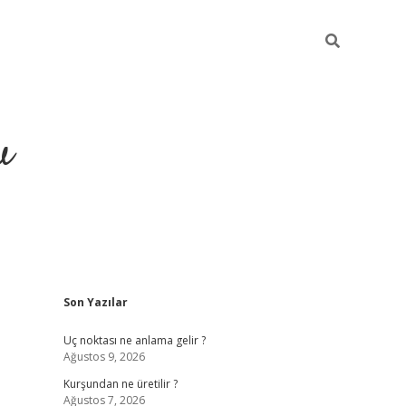
u
Sidebar
Son Yazılar
piabella
Uç noktası ne anlama gelir ?
Ağustos 9, 2026
Kurşundan ne üretilir ?
Ağustos 7, 2026