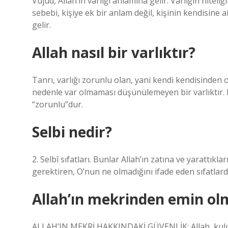
Vujûd, Allah’ın varlığı anlamına gelir. Varlığın niteli
sebebi, kişiye ek bir anlam değil, kişinin kendisine a
gelir.
Allah nasıl bir varlıktır?
Tanrı, varlığı zorunlu olan, yani kendi kendisinden 
nedenle var olmaması düşünülemeyen bir varlıktır. 
“zorunlu”dur.
Selbi nedir?
2. Selbî sıfatları. Bunlar Allah’ın zatına ve yarattı
gerektiren, O’nun ne olmadığını ifade eden sıfatlard
Allah’ın mekrinden emin o
ALLAH’IN MEKRİ HAKKINDAKİ GÜVENLİK: Allah, kulunu