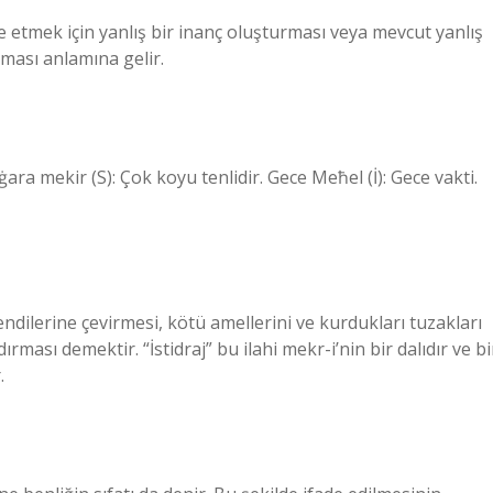
fade etmek için yanlış bir inanç oluşturması veya mevcut yanlış
tması anlamına gelir.
 ġara mekir (S): Çok koyu tenlidir. Gece Meħel (İ): Gece vakti.
 kendilerine çevirmesi, kötü amellerini ve kurdukları tuzakları
ması demektir. “İstidraj” bu ilahi mekr-i’nin bir dalıdır ve bi
.