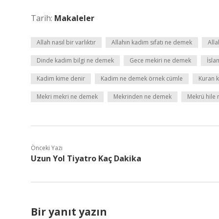
Tarih:
Makaleler
Allah nasıl bir varlıktır
Allahın kadim sıfatı ne demek
All
Dinde kadim bilgi ne demek
Gece mekiri ne demek
İsl
Kadim kime denir
Kadim ne demek örnek cümle
Kuran 
Mekri mekri ne demek
Mekrinden ne demek
Mekrü hile
Önceki Yazı
Uzun Yol Tiyatro Kaç Dakika
Bir yanıt yazın