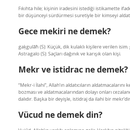
Fıkıhta hile; kişinin iradesini istediği istikamette i
bir düşünceyi sürdürmesi suretiyle bir kimseyi alda
Gece mekiri ne demek?
gaķgulāħ (S): Küçük, dik kulaklı kişilere verilen isim.
Astragalo (S): Saçları dağınık ve karışık olan kişi.
Mekr ve istidrac ne demek?
“Mekr-i İlahi”, Allah’ın aldatıcıların aldatmacalarını
bozması ve aldatmacalarından dolayı onları cezalandır
dalıdır. Başka bir deyişle, istidraj da ilahi bir mekr’dir
Vücud ne demek din?