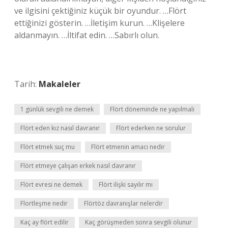
ve ilgisini çektiğiniz küçük bir oyundur. …Flört
ettiğinizi gösterin. …İletişim kurun. …Klişelere
aldanmayın. …İltifat edin. …Sabırlı olun.
Tarih:
Makaleler
1 günlük sevgili ne demek
Flört döneminde ne yapılmalı
Flört eden kız nasıl davranır
Flört ederken ne sorulur
Flört etmek suç mu
Flört etmenin amacı nedir
Flört etmeye çalışan erkek nasıl davranır
Flört evresi ne demek
Flört ilişki sayılır mı
Flortleşme nedir
Flörtöz davranışlar nelerdir
Kaç ay flört edilir
Kaç görüşmeden sonra sevgili olunur