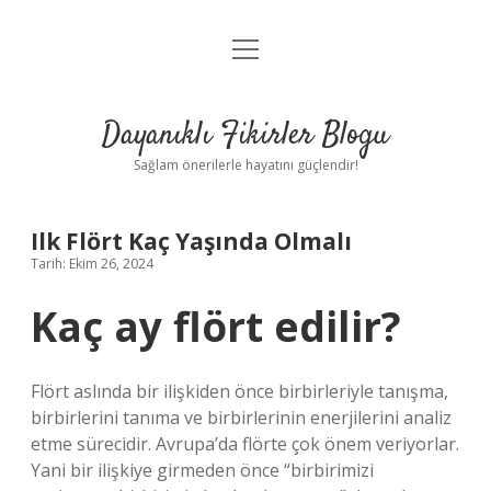
menüyü
Anasayfa
aç
Gizlilik Politikası
Dayanıklı Fikirler Blogu
Yasal Uyarı
Sağlam önerilerle hayatını güçlendir!
Hakkımızda
Ilk Flört Kaç Yaşında Olmalı
Tarih: Ekim 26, 2024
Kaç ay flört edilir?
Flört aslında bir ilişkiden önce birbirleriyle tanışma,
birbirlerini tanıma ve birbirlerinin enerjilerini analiz
etme sürecidir. Avrupa’da flörte çok önem veriyorlar.
Yani bir ilişkiye girmeden önce “birbirimizi