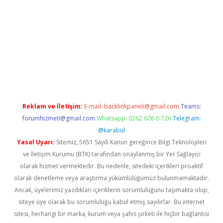
iabella
Reklam ve İletişim:
E-mail:
backlinkpaneli@gmail.com
Teams:
forumhizmeti@gmail.com
Whatsapp: 0262 606 0 726
Telegram:
@karabul
Yasal Uyarı:
Sitemiz, 5651 Sayılı Kanun gereğince Bilgi Teknolojileri
ve İletişim Kurumu (BTK) tarafından onaylanmış bir Yer Sağlayıcı
olarak hizmet vermektedir. Bu nedenle, sitedeki içerikleri proaktif
olarak denetleme veya araştırma yükümlülüğümüz bulunmamaktadır.
Ancak, üyelerimiz yazdıkları içeriklerin sorumluluğunu taşımakta olup,
siteye üye olarak bu sorumluluğu kabul etmiş sayılırlar. Bu internet
sitesi, herhangi bir marka, kurum veya şahıs şirketi ile hiçbir bağlantısı