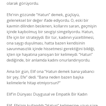
olarak görüyordu.
Efe’nin gözünde “Hatun” demek, güçlüyü,
geleneksel bir değer ifade ediyordu. O, eski bir
kavmin dilinden beslenen, kollarını saran, geçmişin
içinde kaybolmuş bir sevgiyi simgeliyordu. Hatun,
Efe için bir stratejiydi. Bir tür, kadının yüceltilmesi,
ona saygı duyulması, hatta bazen kendisinin
savunmasızlık içinde hissetmesi gerektiğini bildiği,
içten içe hayatına yansıyan bir kelimeydi. “Hatun”
dediğinde, bir anlamda kadını onurlandırıyordu.
Ama bir gün, Elif ona “Hatun demek bana yabancı
bir şey, Efe” dedi. “Bana neden bazen başka
kelimelerle hitap etmiyorsun?”
Elif’in Dünyası: Duygusal ve Empatik Bir Kadın
Elif, Efe’nin kullandığı “Hatun” kelimesine uzun süre