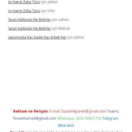
Iq Hangi Zeka Türü
için
admin
Iq Hangi Zeka Türü
için
Yeliz
Sesin Kalitesini Ne Belirler
için
admin
Sesin Kalitesini Ne Belirler
için
Melodi
Japonyada Kaç Kadın Kaç Erkek Var
için
admin
ella
Reklam ve İletişim:
E-mail:
backlinkpaneli@gmail.com
Teams:
forumhizmeti@gmail.com
Whatsapp: 0262 606 0 726
Telegram:
@karabul