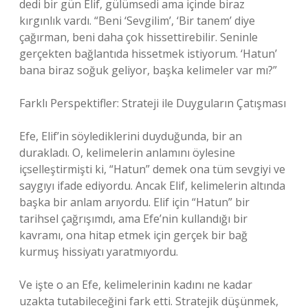
dedi bir gün Elif, gülümsedi ama içinde biraz
kırgınlık vardı. “Beni ‘Sevgilim’, ‘Bir tanem’ diye
çağırman, beni daha çok hissettirebilir. Seninle
gerçekten bağlantıda hissetmek istiyorum. ‘Hatun’
bana biraz soğuk geliyor, başka kelimeler var mı?”
Farklı Perspektifler: Strateji ile Duyguların Çatışması
Efe, Elif’in söylediklerini duyduğunda, bir an
durakladı. O, kelimelerin anlamını öylesine
içselleştirmişti ki, “Hatun” demek ona tüm sevgiyi ve
saygıyı ifade ediyordu. Ancak Elif, kelimelerin altında
başka bir anlam arıyordu. Elif için “Hatun” bir
tarihsel çağrışımdı, ama Efe’nin kullandığı bir
kavramı, ona hitap etmek için gerçek bir bağ
kurmuş hissiyatı yaratmıyordu.
Ve işte o an Efe, kelimelerinin kadını ne kadar
uzakta tutabileceğini fark etti. Stratejik düşünmek,