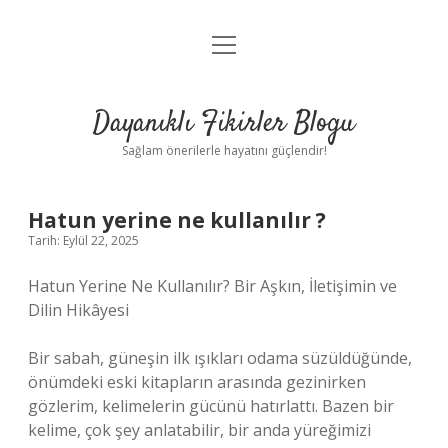
menüyü
Anasayfa
aç
Gizlilik Politikası
Dayanıklı Fikirler Blogu
Yasal Uyarı
Sağlam önerilerle hayatını güçlendir!
Hakkımızda
Hatun yerine ne kullanılır ?
Tarih: Eylül 22, 2025
Hatun Yerine Ne Kullanılır? Bir Aşkın, İletişimin ve
Dilin Hikâyesi
Bir sabah, güneşin ilk ışıkları odama süzüldüğünde,
önümdeki eski kitapların arasında gezinirken
gözlerim, kelimelerin gücünü hatırlattı. Bazen bir
kelime, çok şey anlatabilir, bir anda yüreğimizi