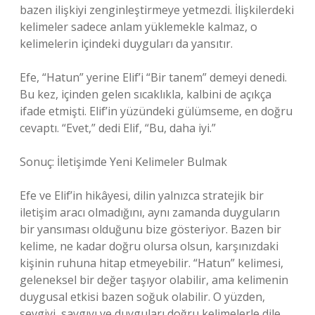
bazen ilişkiyi zenginleştirmeye yetmezdi. İlişkilerdeki
kelimeler sadece anlam yüklemekle kalmaz, o
kelimelerin içindeki duyguları da yansıtır.
Efe, “Hatun” yerine Elif’i “Bir tanem” demeyi denedi.
Bu kez, içinden gelen sıcaklıkla, kalbini de açıkça
ifade etmişti. Elif’in yüzündeki gülümseme, en doğru
cevaptı. “Evet,” dedi Elif, “Bu, daha iyi.”
Sonuç: İletişimde Yeni Kelimeler Bulmak
Efe ve Elif’in hikâyesi, dilin yalnızca stratejik bir
iletişim aracı olmadığını, aynı zamanda duyguların
bir yansıması olduğunu bize gösteriyor. Bazen bir
kelime, ne kadar doğru olursa olsun, karşınızdaki
kişinin ruhuna hitap etmeyebilir. “Hatun” kelimesi,
geleneksel bir değer taşıyor olabilir, ama kelimenin
duygusal etkisi bazen soğuk olabilir. O yüzden,
sevgiyi, saygıyı ve duyguları doğru kelimelerle dile