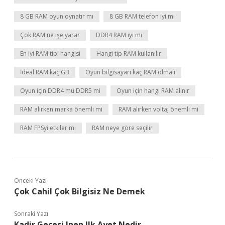
8 GB RAM oyun oynatır mı
8 GB RAM telefon iyi mi
Çok RAM ne işe yarar
DDR4 RAM iyi mi
En iyi RAM tipi hangisi
Hangi tip RAM kullanılır
İdeal RAM kaç GB
Oyun bilgisayarı kaç RAM olmalı
Oyun için DDR4 mü DDR5 mi
Oyun için hangi RAM alınır
RAM alırken marka önemli mi
RAM alırken voltaj önemli mi
RAM FPSyi etkiler mi
RAM neye göre seçilir
Önceki Yazı
Çok Cahil Çok Bilgisiz Ne Demek
Sonraki Yazı
Kadir Gecesi Inen Ilk Ayet Nedir