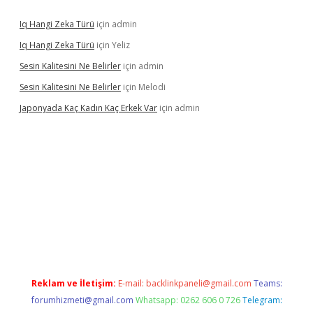
Iq Hangi Zeka Türü
için
admin
Iq Hangi Zeka Türü
için
Yeliz
Sesin Kalitesini Ne Belirler
için
admin
Sesin Kalitesini Ne Belirler
için
Melodi
Japonyada Kaç Kadın Kaç Erkek Var
için
admin
bella
Reklam ve İletişim:
E-mail:
backlinkpaneli@gmail.com
Teams:
forumhizmeti@gmail.com
Whatsapp: 0262 606 0 726
Telegram: