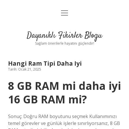
menüyü
Anasayfa
aç
Gizlilik Politikası
Dayanıklı Fikirler Blogu
Yasal Uyarı
Sağlam önerilerle hayatını güçlendir!
Hakkımızda
Hangi Ram Tipi Daha Iyi
Tarih: Ocak 21, 2025
8 GB RAM mi daha iyi
16 GB RAM mi?
Sonuç: Doğru RAM boyutunu seçmek Kullanımınızı
temel görevler ve günlük işlerle sınırlıyorsanız, 8 GB